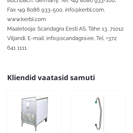
Buchbach, Germany, Tel. +49 8086 933-100,
Fax +49 8086 933-500,
info@kerbl.com
,
www.kerbl.com
Maaletooja: Scandagra Eesti AS, Tähe 13, 71012
Viljandi. E-mail:
info@scandagra.ee
, Tel. +372
641 1111.
Kliendid vaatasid samuti