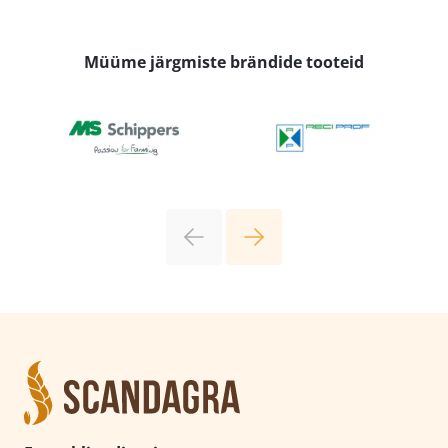
Müüme järgmiste brändide tooteid