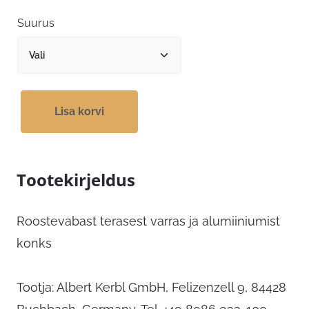
kuni
Suurus
35,59 €
Lisa korvi
Tootekirjeldus
Roostevabast terasest varras ja alumiiniumist
konks
Tootja: Albert Kerbl GmbH, Felizenzell 9, 84428