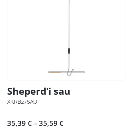
Sheperd’i sau
XKRB27SAU
Hinnavahemik:
35,39
€
–
35,59
€
35,39 €