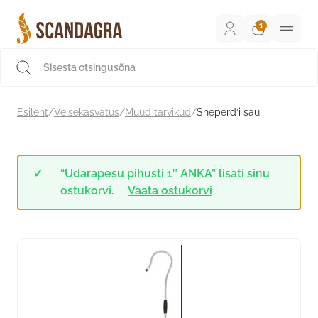
Liigu
sisu
juurde
Scandagra e-pood
Esileht
/
Veisekasvatus
/
Muud tarvikud
/
Sheperd’i sau
“Udarapesu pihusti 1″ ANKA” lisati sinu
ostukorvi.
Vaata ostukorvi