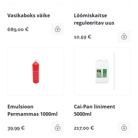
Vasikaboks väike
Löömiskaitse
reguleeritav uus
689,00
€
10,59
€
Emulsioon
Cai-Pan liniment
Permammas 1000ml
5000ml
39,99
€
217,00
€