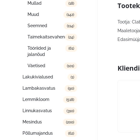
Mullad
Tootek
(18)
Muud
(142)
Tootja: Cl
Seemned
(114)
Maaletooja
Taimekaitsevahendid
(24)
Edasimüüja
Tööriided ja
(61)
jalanõud
Väetised
Kliend
(101)
Lakukivialused
(1)
Lambakasvatus
(90)
Lemmikloom
(518)
Linnukasvatus
(310)
Mesindus
(200)
Põllumajandus
(62)