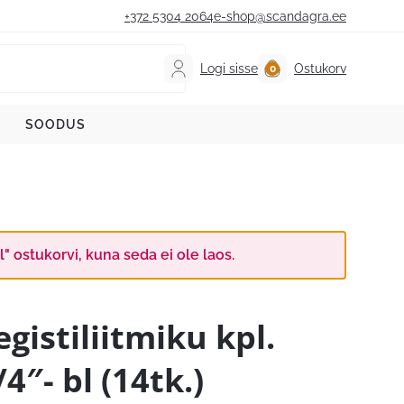
+372 5304 2064
e-shop@scandagra.ee
Logi sisse
Ostukorv
SOODUS
 ostukorvi, kuna seda ei ole laos.
egistiliitmiku kpl.
/4″- bl (14tk.)