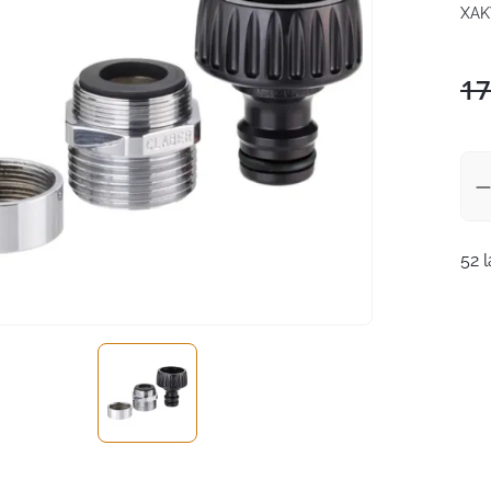
XAK
17
52 