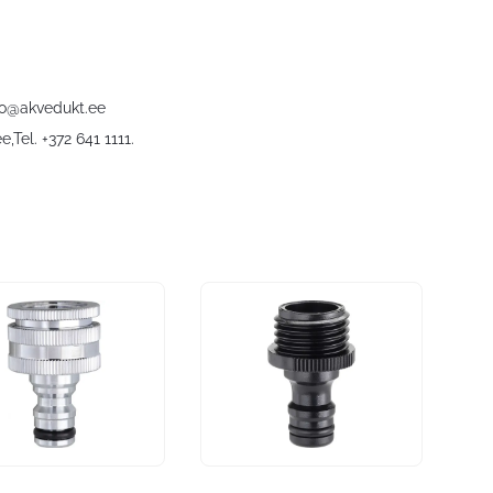
fo@akvedukt.ee
ee
,Tel. +372 641 1111.