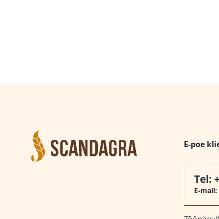
E-poe kli
Tel:
E-mail: