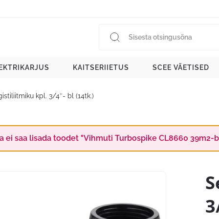
EKTRIKARJUS
KAITSERIIETUS
SCEE VÄETISED
istiliitmiku kpl. 3/4″- bl (14tk.)
a ei saa lisada toodet "Vihmuti Turbospike CL8660 39m2-bl"
S
3