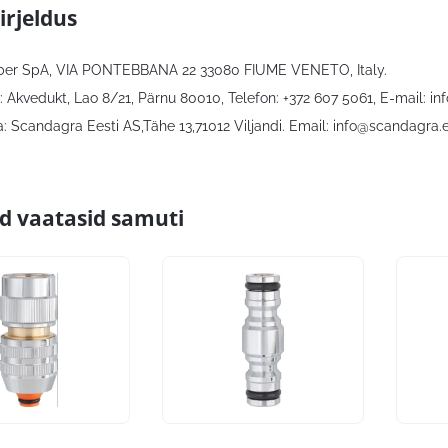
irjeldus
aber SpA, VIA PONTEBBANA 22 33080 FIUME VENETO, Italy.
: Akvedukt, Lao 8/21, Pärnu 80010, Telefon: +372 607 5061, E-mail:
in
: Scandagra Eesti AS,Tähe 13,71012 Viljandi. Email:
info@scandagra.
id vaatasid samuti