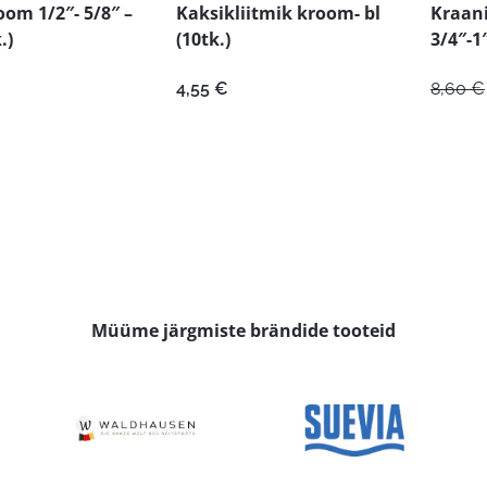
om 1/2″- 5/8″ –
Kaksikliitmik kroom- bl
Kraani
.)
(10tk.)
3/4″-1″
4,55
€
8,60
€
Müüme järgmiste brändide tooteid