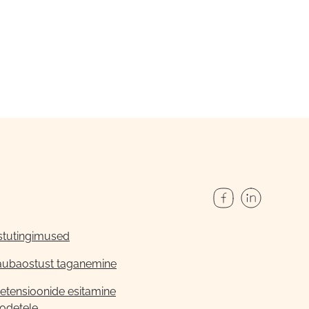
stutingimused
aubaostust taganemine
etensioonide esitamine
odetele