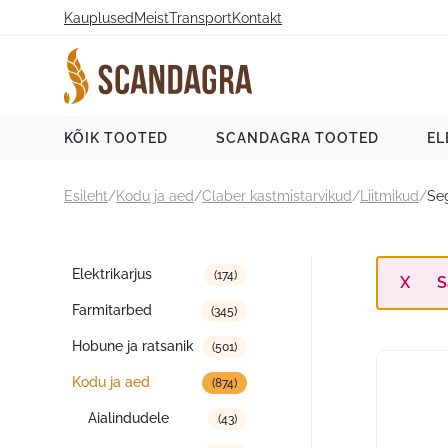
Liigu
Kauplused
Meist
Transport
Kontakt
sisu
juurde
Scandagra e-pood
KÕIK TOOTED
SCANDAGRA TOOTED
EL
Esileht
/
Kodu ja aed
/
Claber kastmistarvikud
/
Liitmikud
/
Seg
Tootekategooriad
Elektrikarjus
(174)
S
Farmitarbed
(345)
Hobune ja ratsanik
(501)
Kodu ja aed
(874)
Aialindudele
(43)