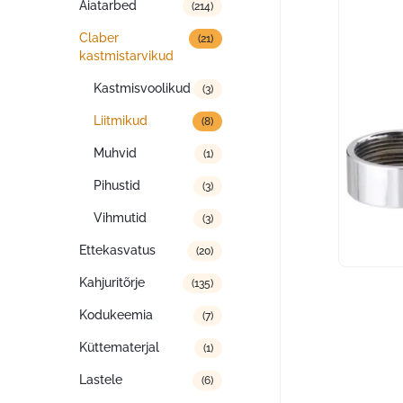
Aiatarbed
(214)
Claber
(21)
kastmistarvikud
Kastmisvoolikud
(3)
Liitmikud
(8)
Muhvid
(1)
Pihustid
(3)
Vihmutid
(3)
Ettekasvatus
(20)
Kahjuritõrje
(135)
Kodukeemia
(7)
Küttematerjal
(1)
Lastele
(6)