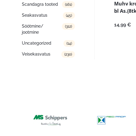
Muhv kro
Scandagra tooted
(161)
bl As.(8tk
Seakasvatus
(45)
14,99
€
Söötmine/
(312)
jootmine
Uncategorized
(14)
Veisekasvatus
(230)