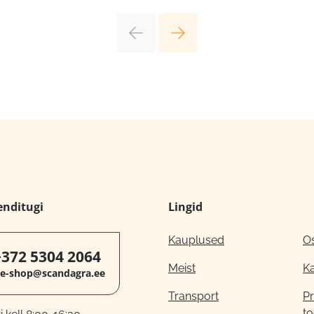
enditugi
Lingid
Kauplused
O
+372 5304 2064
Meist
K
e-shop@scandagra.ee
Transport
Pr
to