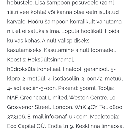
hobustele. Lisa šampoon pesuveele (20ml
1liitri vee kohta) või kanna otse eelniisutatud
karvale. Hõõru šampoon korralikult vahutama
nii, et ei satuks silma. Loputa hoolikalt. Hoida
kuivas kohas. Ainult välispidiseks
kasutamiseks. Kasutamine ainult loomadel.
Koostis: Heksüültsinnamal,
hüdroksütsitronellaal, linalool, geraniool, 5-
kloro-2-metüül-4-isotiasoliin-3-oon/2-metüül-
4-isotiasoliin-3-oon. Pakend: 500ml. Tootja:
NAF, Greencoat Limited. Weston Centre, 10
Grosvenor Street, London, W1K 4QY. Tel. 0800
373106. E-mail
info@naf-uk.com
. Maaletooja:
Eco Capital OÜ, Endla tn 9, Kesklinna linnaosa,