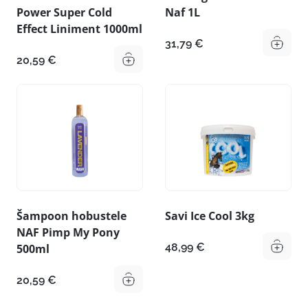
Power Super Cold
Naf 1L
Effect Liniment 1000ml
31,79
€
20,59
€
Šampoon hobustele
Savi Ice Cool 3kg
NAF Pimp My Pony
48,99
€
500ml
20,59
€