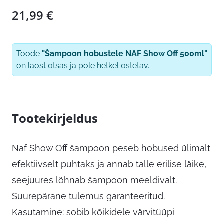
21,99
€
Toode
"Šampoon hobustele NAF Show Off 500ml"
on laost otsas ja pole hetkel ostetav.
Tootekirjeldus
Naf Show Off šampoon peseb hobused ülimalt
efektiivselt puhtaks ja annab talle erilise läike,
seejuures lõhnab šampoon meeldivalt.
Suurepärane tulemus garanteeritud.
Kasutamine: sobib kõikidele värvitüüpi