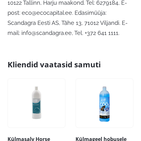
10122 Tallinn, Harju maakond. Tel: 6279184, E-
post:
eco@ecocapital.ee
. Edasimüüja:
Scandagra Eesti AS, Tähe 13, 71012 Viljandi. E-
mail:
info@scandagra.ee
, Tel. +372 641 1111.
Kliendid vaatasid samuti
Külmasalv Horse
Külmageel hobusele