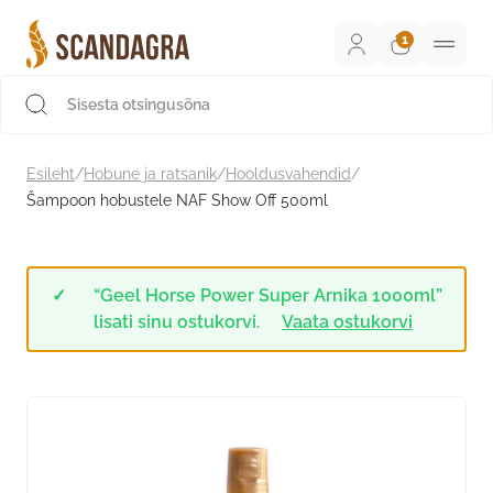
Liigu
sisu
juurde
Scandagra e-pood
Esileht
/
Hobune ja ratsanik
/
Hooldusvahendid
/
Šampoon hobustele NAF Show Off 500ml
“Geel Horse Power Super Arnika 1000ml”
lisati sinu ostukorvi.
Vaata ostukorvi