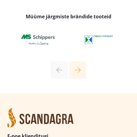
Müüme järgmiste brändide tooteid
E-poe klienditugi