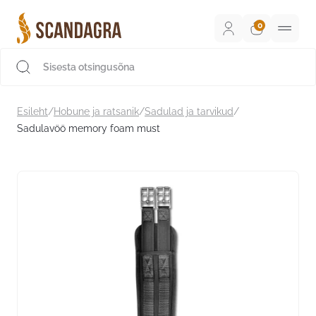
Liigu
sisu
juurde
Scandagra e-pood
Esileht
/
Hobune ja ratsanik
/
Sadulad ja tarvikud
/
Sadulavöö memory foam must