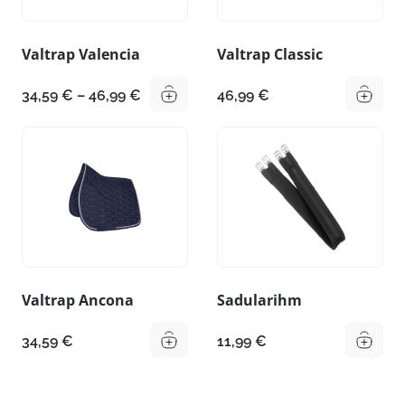
Valtrap Valencia
Valtrap Classic
Hinnavahemik:
34,59
€
–
46,99
€
46,99
€
34,59 €
kuni
46,99 €
Valtrap Ancona
Sadularihm
34,59
€
11,99
€