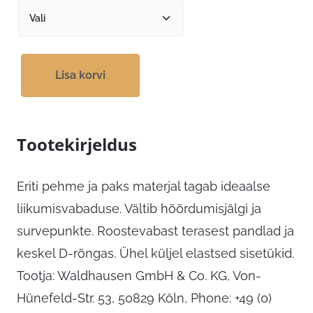
Lisa korvi
Tootekirjeldus
Eriti pehme ja paks materjal tagab ideaalse
liikumisvabaduse. Vältib hõõrdumisjälgi ja
survepunkte. Roostevabast terasest pandlad ja
keskel D-rõngas. Ühel küljel elastsed sisetükid.
Tootja: Waldhausen GmbH & Co. KG, Von-
Hünefeld-Str. 53, 50829 Köln, Phone: +49 (0)