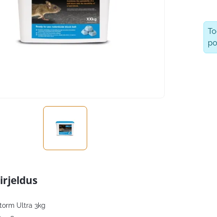
T
po
irjeldus
torm Ultra 3kg