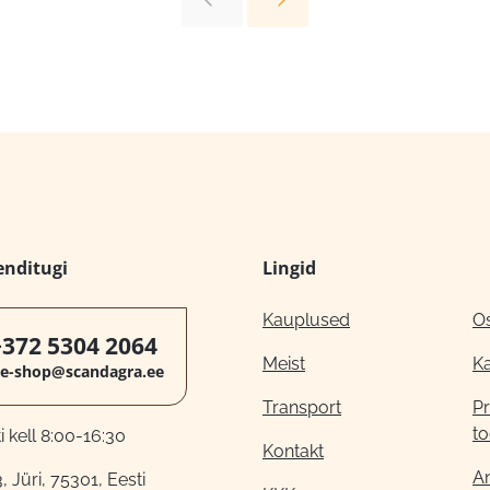
enditugi
Lingid
Kauplused
O
+372 5304 2064
Meist
K
e-shop@scandagra.ee
Transport
Pr
to
 kell 8:00-16:30
Kontakt
A
, Jüri, 75301, Eesti