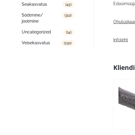
Edasimüüja
Seakasvatus
(45)
Söötmine/
(312)
jootmine
Ohutuskaa
Uncategorized
(14)
Infoleht
Veisekasvatus
(230)
Kliend