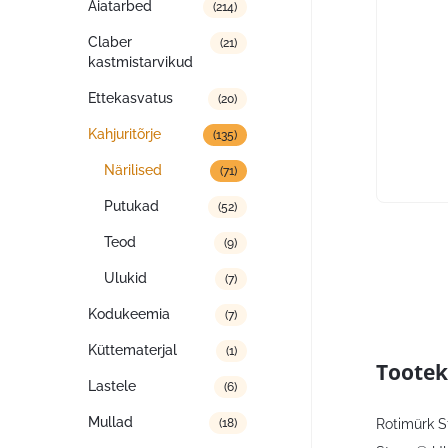
Aiatarbed
(214)
Claber
(21)
kastmistarvikud
Ettekasvatus
(20)
Kahjuritõrje
(135)
Närilised
(71)
Putukad
(52)
Teod
(9)
Ulukid
(7)
Kodukeemia
(7)
Küttematerjal
(1)
Tootek
Lastele
(6)
Mullad
Rotimürk S
(18)