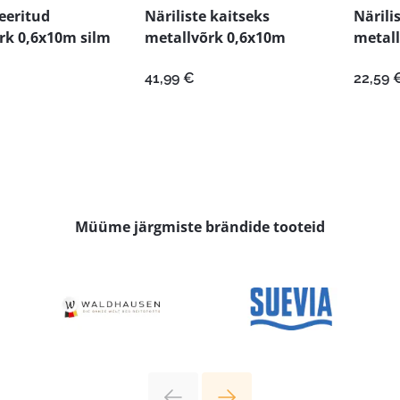
eeritud
Näriliste kaitseks
Närili
rk 0,6x10m silm
metallvõrk 0,6x10m
metall
41,99
€
22,59
Müüme järgmiste brändide tooteid