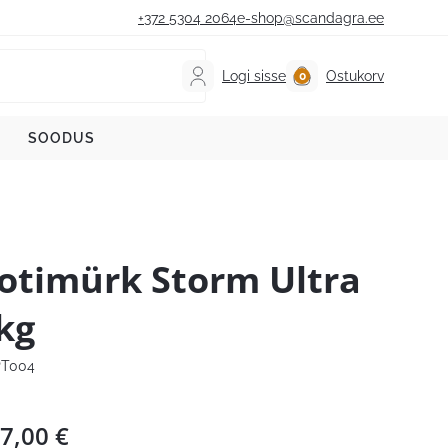
+372 5304 2064
e-shop@scandagra.ee
Logi sisse
Ostukorv
SOODUS
otimürk Storm Ultra
kg
T004
7,00
€