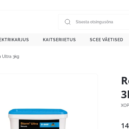
EKTRIKARJUS
KAITSERIIETUS
SCEE VÄETISED
 Ultra 3kg
R
3
XOP
14