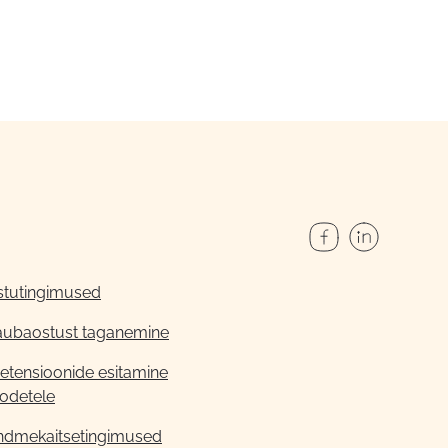
stutingimused
aubaostust taganemine
etensioonide esitamine
odetele
ndmekaitsetingimused