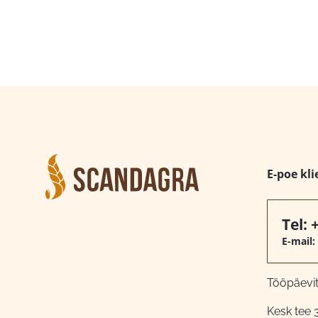
E-poe kli
Tel:
E-mail:
Tööpäeviti
Kesk tee 3