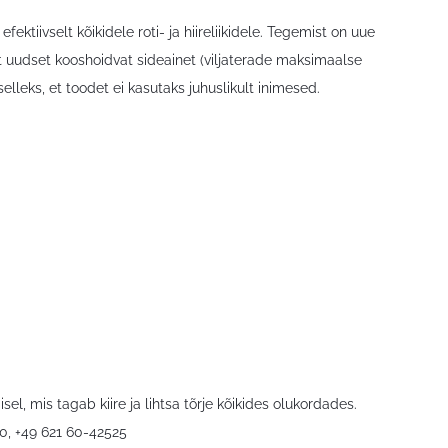
iivselt kõikidele roti- ja hiireliikidele. Tegemist on uue
ast uudset kooshoidvat sideainet (viljaterade maksimaalse
lleks, et toodet ei kasutaks juhuslikult inimesed.
, mis tagab kiire ja lihtsa tõrje kõikides olukordades.
0, +49 621 60-42525