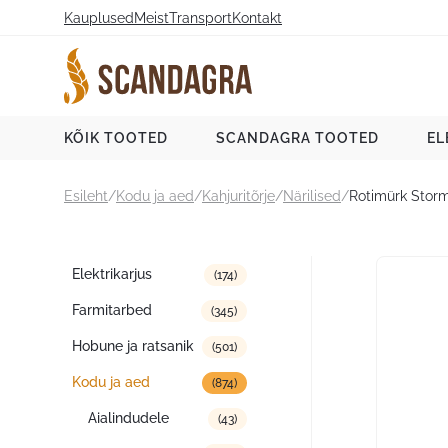
Liigu
Kauplused
Meist
Transport
Kontakt
sisu
juurde
Scandagra e-pood
KÕIK TOOTED
SCANDAGRA TOOTED
EL
Esileht
/
Kodu ja aed
/
Kahjuritõrje
/
Närilised
/
Rotimürk Storm
Tootekategooriad
Elektrikarjus
(174)
Farmitarbed
(345)
Hobune ja ratsanik
(501)
Kodu ja aed
(874)
Aialindudele
(43)