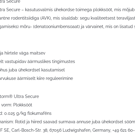
tra Secure
a Secure – kasutusvalmis ühekordse toimega plokksööt, mis mõjub efekt
ntne rodentitsiidiga (AVK), mis sisaldab: segu kvaliteetsest teravilj
amiseks) mõru- (denatooniumbensoaat) ja värvainet, mis on lisatud se
 ja hiirtele väga maitsev
elt vastupidav äärmuslikes tingimustes
tõhus juba ühekordsel kasutamisel
 arvukuse äärmiselt kiire reguleerimine
torm® Ultra Secure
 vorm: Plokksööt
d: 0.025 g/kg flokumafēns
ism: Rotid ja hiired saavad surmava annuse juba ühekordsel söömisel
SF SE, Carl-Bosch-Str. 38, 67056 Ludwigshafen, Germany, +49 621 60-