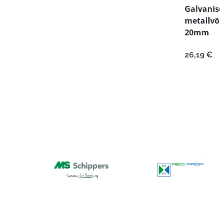
Galvanis
metallvõ
20mm
26,19
€