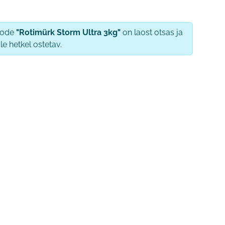
oode
"Rotimürk Storm Ultra 3kg"
on laost otsas ja
le hetkel ostetav.