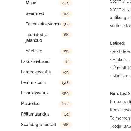
Storm® Ul
Muud
(142)
Storm® Ultr
Seemned
(114)
antikoagula
Taimekaitsevahendid
(24)
seotuse tag
Tööriided ja
(61)
jalanõud
Eelised:
Väetised
• Rottidele
(101)
• Erakords
Lakukivialused
(1)
• Ülimalt 
Lambakasvatus
(90)
• Näriliste
Lemmikloom
(518)
Linnukasvatus
Nimetus: S
(310)
Preparaadi
Mesindus
(200)
Koostisosa
Põllumajandus
(62)
Toimemehhan
Scandagra tooted
(161)
Tootja: BA