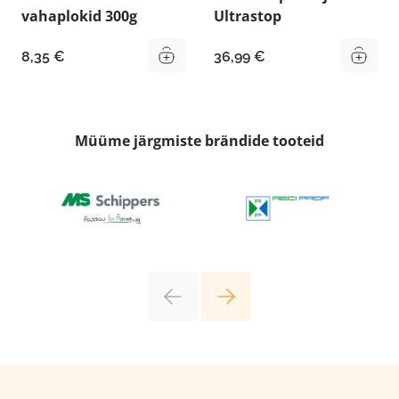
vahaplokid 300g
Ultrastop
8,35
€
36,99
€
Müüme järgmiste brändide tooteid