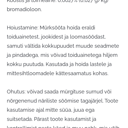
Koostis ja toimeaine: 0,0027% (0,027 g/kg)
bromadioloon.
Hoiustamine: Mürksööta hoida eraldi
toiduainetest, jookidest ja loomasöödast,
samuti vältida kokkupuudet muude seadmete
ja pindadega, mis võivad toiduainetega hiljem
kokku puutuda. Kasutada ja hoida lastele ja
mittesihtloomadele kättesaamatus kohas.
Ohutus: võivad saada mürgituse surnud või
nõrgenenud näriliste söömise tagajärjel. Toote
kasutamise ajal mitte süüa, juua ega
suitsetada. Pärast toote kasutamist ja