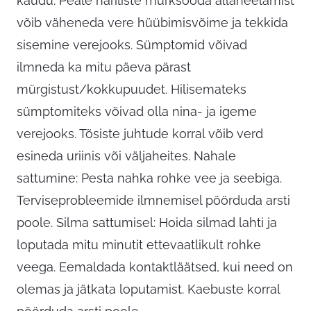
kaudu. Peale näriliste mürksööda allaneelamist
võib väheneda vere hüübimisvõime ja tekkida
sisemine verejooks. Sümptomid võivad
ilmneda ka mitu päeva pärast
mürgistust/kokkupuudet. Hilisemateks
sümptomiteks võivad olla nina- ja igeme
verejooks. Tõsiste juhtude korral võib verd
esineda uriinis või väljaheites. Nahale
sattumine: Pesta nahka rohke vee ja seebiga.
Terviseprobleemide ilmnemisel pöörduda arsti
poole. Silma sattumisel: Hoida silmad lahti ja
loputada mitu minutit ettevaatlikult rohke
veega. Eemaldada kontaktläätsed, kui need on
olemas ja jätkata loputamist. Kaebuste korral