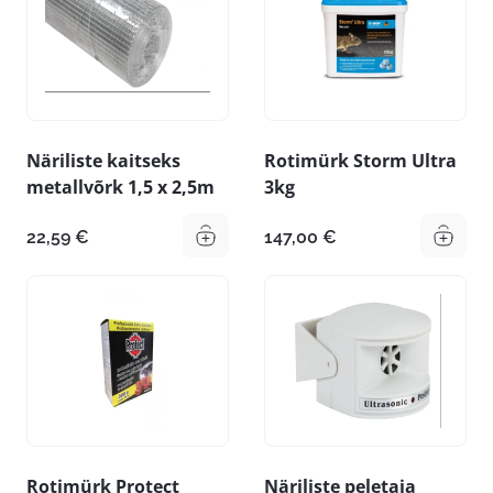
Näriliste kaitseks
Rotimürk Storm Ultra
metallvõrk 1,5 x 2,5m
3kg
22,59
€
147,00
€
Rotimürk Protect
Näriliste peletaja