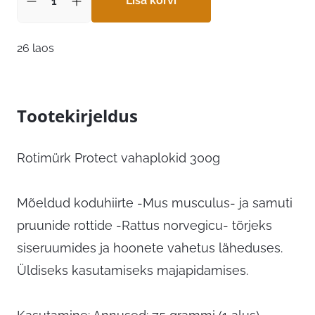
Lisa korvi
26 laos
Tootekirjeldus
Rotimürk Protect vahaplokid 300g
Mõeldud koduhiirte -Mus musculus- ja samuti
pruunide rottide -Rattus norvegicu- tõrjeks
siseruumides ja hoonete vahetus läheduses.
Üldiseks kasutamiseks majapidamises.