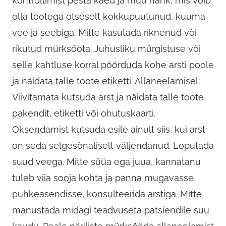
kontrollimist pesta käed ja muu nahk, mis võib
olla tootega otseselt kokkupuutunud, kuuma
vee ja seebiga. Mitte kasutada riknenud või
rikutud mürksööta. Juhusliku mürgistuse või
selle kahtluse korral pöörduda kohe arsti poole
ja näidata talle toote etiketti. Allaneelamisel:
Viivitamata kutsuda arst ja näidata talle toote
pakendit, etiketti või ohutuskaarti.
Oksendamist kutsuda esile ainult siis, kui arst
on seda selgesõnaliselt väljendanud. Loputada
suud veega. Mitte süüa ega juua, kannatanu
tuleb viia sooja kohta ja panna mugavasse
puhkeasendisse, konsulteerida arstiga. Mitte
manustada midagi teadvuseta patsiendile suu