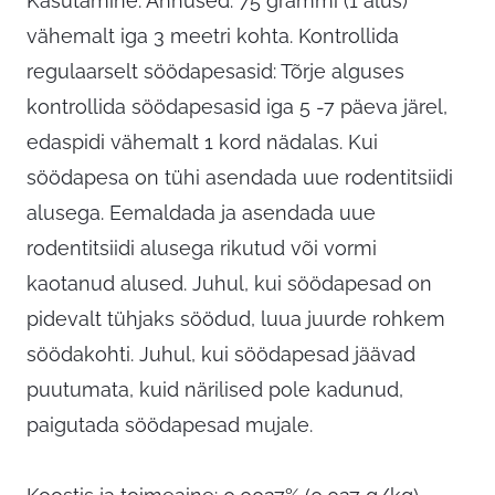
Kasutamine: Annused: 75 grammi (1 alus)
vähemalt iga 3 meetri kohta. Kontrollida
regulaarselt söödapesasid: Tõrje alguses
kontrollida söödapesasid iga 5 -7 päeva järel,
edaspidi vähemalt 1 kord nädalas. Kui
söödapesa on tühi asendada uue rodentitsiidi
alusega. Eemaldada ja asendada uue
rodentitsiidi alusega rikutud või vormi
kaotanud alused. Juhul, kui söödapesad on
pidevalt tühjaks söödud, luua juurde rohkem
söödakohti. Juhul, kui söödapesad jäävad
puutumata, kuid närilised pole kadunud,
paigutada söödapesad mujale.