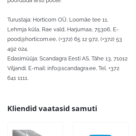
pöörduda arsti poole.
Turustaja: Horticom OÜ, Loomäe tee 11,
Lehmja küla, Rae vald, Harjumaa, 75306,
E-
pood@horticom.ee
, (+372) 65 12 972, (+372) 53
492 024.
Edasimüüja: Scandagra Eesti AS, Tähe 13, 71012
Viljandi. E-mail:
info@scandagra.ee
, Tel. +372
641 1111.
Kliendid vaatasid samuti