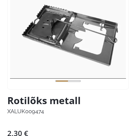
Rotilõks metall
XALUK009474
2,30
€