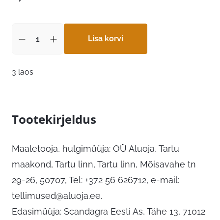
Lisa korvi
3 laos
Tootekirjeldus
Maaletooja, hulgimüüja: OÜ Aluoja, Tartu
maakond, Tartu linn, Tartu linn, Mõisavahe tn
29-26, 50707, Tel: +372 56 626712, e-mail:
tellimused@aluoja.ee
.
Edasimüüja: Scandagra Eesti As, Tähe 13, 71012