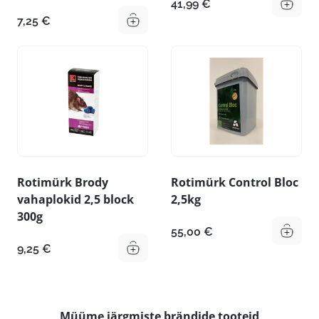
41,99
€
7,25
€
Rotimürk Brody
Rotimürk Control Bloc
vahaplokid 2,5 block
2,5kg
300g
55,00
€
9,25
€
Müüme järgmiste brändide tooteid