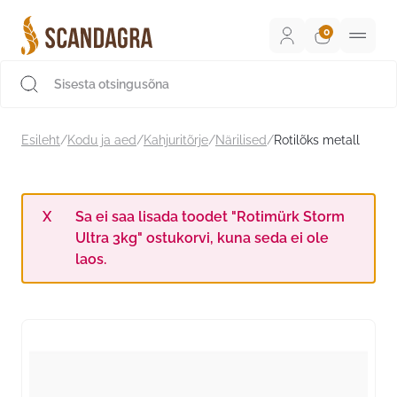
Liigu
sisu
juurde
Scandagra e-pood
Esileht
/
Kodu ja aed
/
Kahjuritõrje
/
Närilised
/
Rotilõks metall
Sa ei saa lisada toodet "Rotimürk Storm
Ultra 3kg" ostukorvi, kuna seda ei ole
laos.