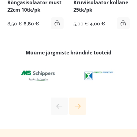
Rõngasisolaator must
Kruviisolaator kollane
22cm 10tk/pk
25tk/pk
Algne
Praegune
Algne
Praegune
8,50
€
6,80
€
5,00
€
4,00
€
hind
hind
hind
hind
oli:
on:
oli:
on:
8,50 €.
6,80 €.
5,00 €.
4,00 €.
Müüme järgmiste brändide tooteid