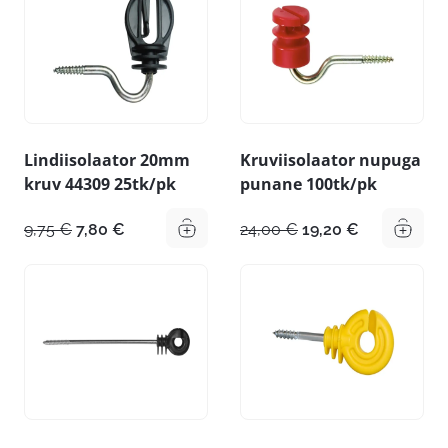
Lindiisolaator 20mm
Kruviisolaator nupuga
kruv 44309 25tk/pk
punane 100tk/pk
Algne
Praegune
Algne
Praegune
9,75
€
7,80
€
24,00
€
19,20
€
hind
hind
hind
hind
oli:
on:
oli:
on:
9,75 €.
7,80 €.
24,00 €.
19,20 €.