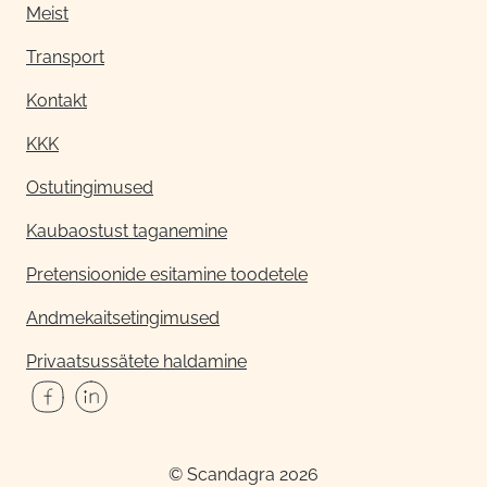
Meist
Transport
Kontakt
KKK
Ostutingimused
Kaubaostust taganemine
Pretensioonide esitamine toodetele
Andmekaitsetingimused
Privaatsussätete haldamine
© Scandagra 2026