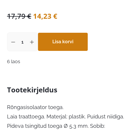
Algne
Praegune
17,79
€
14,23
€
hind
hind
oli:
on:
17,79 €.
Lisa korvi
14,23 €.
6 laos
Tootekirjeldus
Rõngasisolaator toega.
Laia traattoega. Materjal: plastik. Puidust niidiga.
Pideva tsingitud toega Ø 5,3 mm. Sobib: