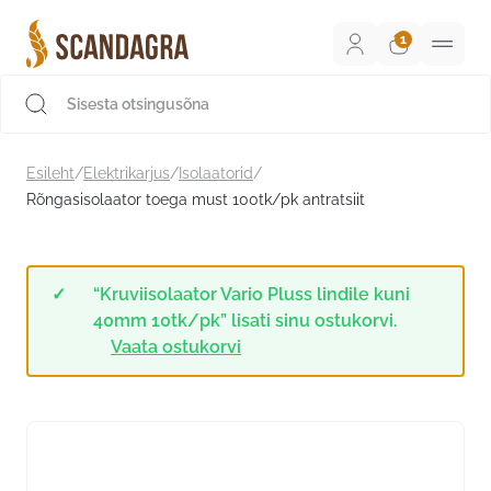
Liigu
sisu
juurde
Scandagra e-pood
Esileht
/
Elektrikarjus
/
Isolaatorid
/
Rõngasisolaator toega must 100tk/pk antratsiit
“Kruviisolaator Vario Pluss lindile kuni
40mm 10tk/pk” lisati sinu ostukorvi.
Vaata ostukorvi