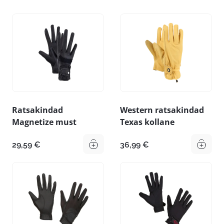
Ratsakindad
Western ratsakindad
Magnetize must
Texas kollane
29,59
€
36,99
€