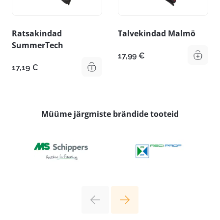
Ratsakindad
Talvekindad Malmö
SummerTech
17,99
€
17,19
€
Müüme järgmiste brändide tooteid