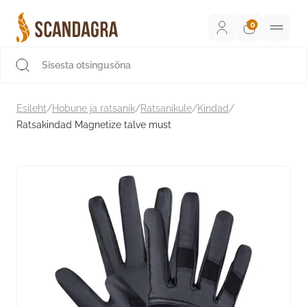
Liigu
sisu
juurde
Scandagra e-pood
Esileht
/
Hobune ja ratsanik
/
Ratsanikule
/
Kindad
/
Ratsakindad Magnetize talve must