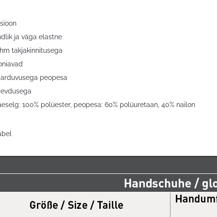
sioon
dlik ja väga elastne
ihm takjakinnitusega
ooniavad
haarduvusega peopesa
gevdusega
käeselg: 100% polüester, peopesa: 60% polüuretaan, 40% nailon
abel