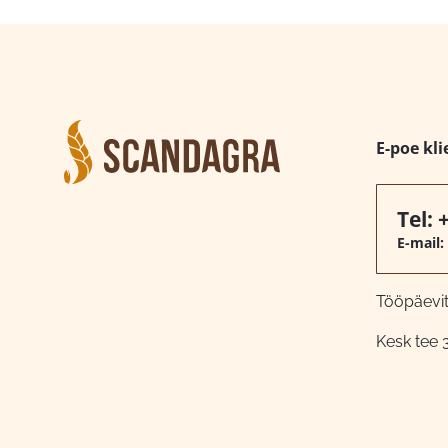
E-poe kli
Tel:
E-mail:
Tööpäeviti
Kesk tee 3