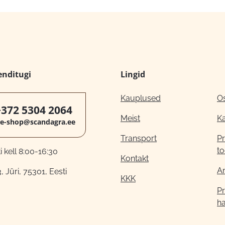
enditugi
Lingid
Kauplused
O
+372 5304 2064
Meist
K
e-shop@scandagra.ee
Transport
Pr
to
 kell 8:00-16:30
Kontakt
A
, Jüri, 75301, Eesti
KKK
Pr
h