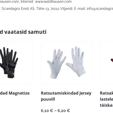
hausen.com
, Internet: www.waldhausen.com
 Scandagra Eesti AS, Tähe 13, 71012 Viljandi. E-mail:
info@scandagra
id vaatasid samuti
dad Magnetize
Ratsutamiskindad Jersey
Ratsa
puuvill
lastele
täiska
Hinnavahemik:
6,10
€
–
6,20
€