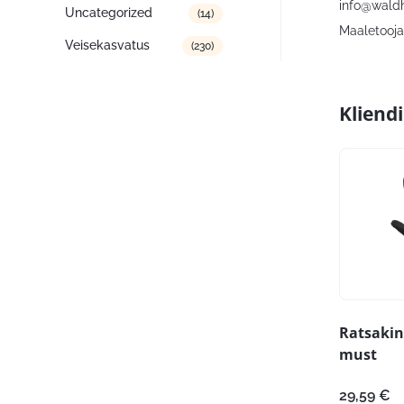
info@wald
Uncategorized
(14)
Maaletooja:
Veisekasvatus
(230)
Kliend
Ratsakin
must
29,59
€