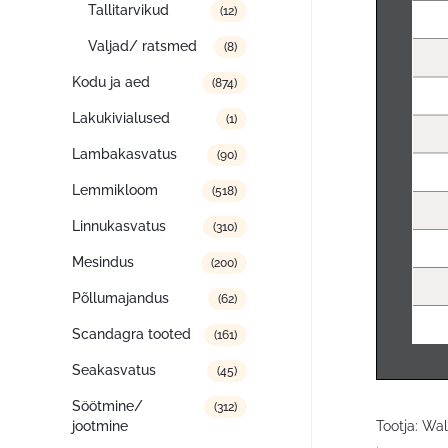
Tallitarvikud
(12)
Valjad/ ratsmed
(8)
Kodu ja aed
(874)
Lakukivialused
(1)
Lambakasvatus
(90)
Lemmikloom
(518)
Linnukasvatus
(310)
Mesindus
(200)
Põllumajandus
(62)
Scandagra tooted
(161)
Seakasvatus
(45)
Söötmine/
(312)
jootmine
Tootja: Wa