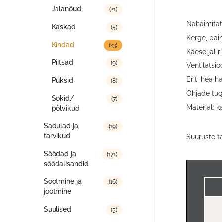
Jalanõud
(21)
Nahaimitat
Kaskad
(5)
Kerge, pain
Kindad
(23)
Käeseljal r
Piitsad
(9)
Ventilatsi
Eriti hea 
Püksid
(8)
Ohjade tu
Sokid/
(7)
Materjal: 
põlvikud
Sadulad ja
(19)
tarvikud
Suuruste t
Söödad ja
(171)
söödalisandid
Söötmine ja
(16)
jootmine
Suulised
(5)