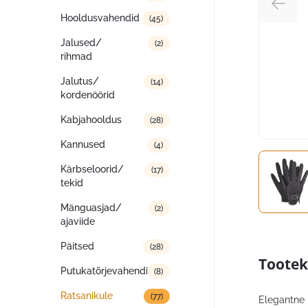
Hooldusvahendid
(45)
Jalused/
(2)
rihmad
Jalutus/
(14)
kordenöörid
Kabjahooldus
(28)
Kannused
(4)
Kärbseloorid/
(17)
tekid
Mänguasjad/
(2)
ajaviide
Päitsed
(28)
Tootek
Putukatõrjevahendid
(8)
Ratsanikule
(77)
Elegantne 