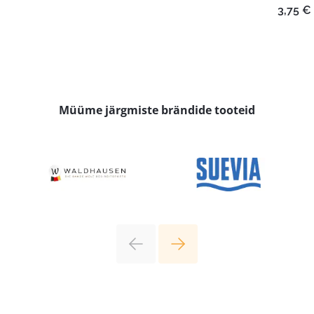
6,10 €
3,75
€
kuni
6,20 €
Müüme järgmiste brändide tooteid