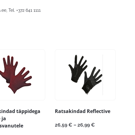
.ee
, Tel. +372 641 1111
kindad täppidega
Ratsakindad Reflective
 ja
Hinnavahemik:
26,59
€
–
26,99
€
svanutele
26,59 €