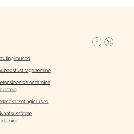
stutingimused
aubaostust taganemine
etensioonide esitamine
odetele
ndmekaitsetingimused
ivaatsussätete
aldamine