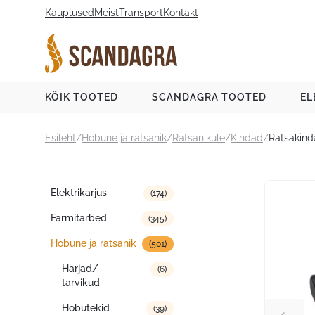
Liigu
Kauplused
Meist
Transport
Kontakt
sisu
juurde
Scandagra e-pood
KÕIK TOOTED
SCANDAGRA TOOTED
EL
Esileht
/
Hobune ja ratsanik
/
Ratsanikule
/
Kindad
/
Ratsakind
Tootekategooriad
Elektrikarjus
(174)
Farmitarbed
(345)
Hobune ja ratsanik
(501)
Harjad/
(6)
tarvikud
Hobutekid
(39)