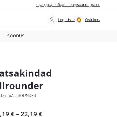
+372 5304 2064
e-shop@scandagra.ee
Logi sisse
Ostukorv
SOODUS
atsakindad
llrounder
D3210ALLROUNDER
Hinnavahemik:
,19
€
–
22,19
€