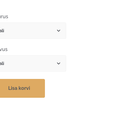
19,19 €
kuni
rus
22,19 €
vus
Lisa korvi