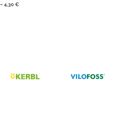
kuni
Hinnavahemik:
–
4,30
€
26,99 €
3,75 €
kuni
4,30 €