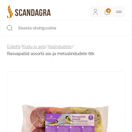
Liigu
sisu
juurde
Scandagra e-pood
Esileht
/
Kodu ja aed
/
Aialindudele
/
Rasvapallid assortii aia-ja metsalindudele 6tk