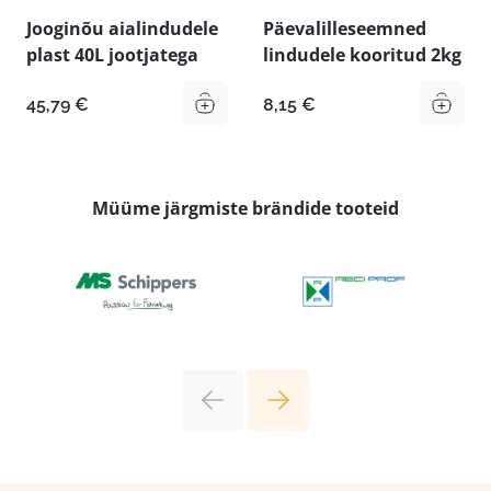
Jooginõu aialindudele
Päevalilleseemned
plast 40L jootjatega
lindudele kooritud 2kg
45,79
€
8,15
€
Müüme järgmiste brändide tooteid