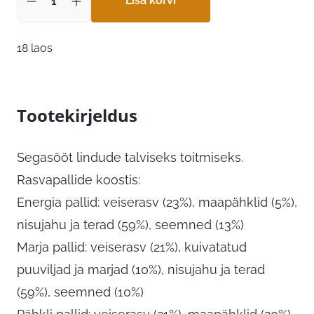
Lisa korvi
18 laos
Tootekirjeldus
Segasööt lindude talviseks toitmiseks.
Rasvapallide koostis:
Energia pallid: veiserasv (23%), maapähklid (5%),
nisujahu ja terad (59%), seemned (13%)
Marja pallid: veiserasv (21%), kuivatatud
puuviljad ja marjad (10%), nisujahu ja terad
(59%), seemned (10%)