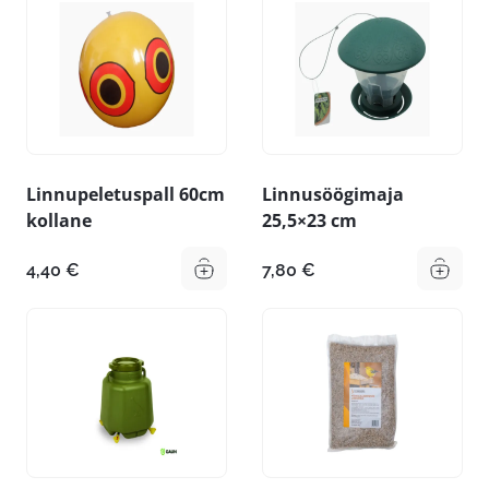
Linnupeletuspall 60cm
Linnusöögimaja
kollane
25,5×23 cm
4,40
€
7,80
€