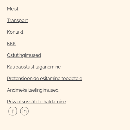
Meist
Transport
Kontakt
KKK
Ostutingimused
Kaubaostust taganemine
Pretensioonide esitamine toodetele
Andmekaitsetingimused
Privaatsussätete haldamine