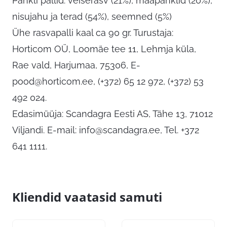
Pähkli pallid: veiserasv (21%), maapähklid (20%),
nisujahu ja terad (54%), seemned (5%)
Ühe rasvapalli kaal ca 90 gr. Turustaja:
Horticom OÜ, Loomäe tee 11, Lehmja küla,
Rae vald, Harjumaa, 75306,
E-
pood@horticom.ee
, (+372) 65 12 972, (+372) 53
492 024.
Edasimüüja: Scandagra Eesti AS, Tähe 13, 71012
Viljandi. E-mail:
info@scandagra.ee
, Tel. +372
641 1111.
Kliendid vaatasid samuti