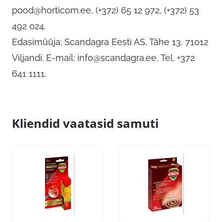
pood@horticom.ee
, (+372) 65 12 972, (+372) 53
492 024.
Edasimüüja: Scandagra Eesti AS, Tähe 13, 71012
Viljandi. E-mail:
info@scandagra.ee
, Tel. +372
641 1111.
Kliendid vaatasid samuti