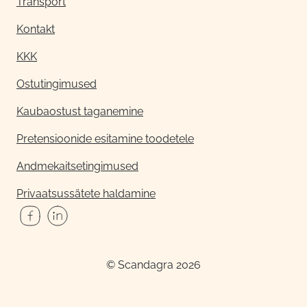
Transport
Kontakt
KKK
Ostutingimused
Kaubaostust taganemine
Pretensioonide esitamine toodetele
Andmekaitsetingimused
Privaatsussätete haldamine
© Scandagra 2026