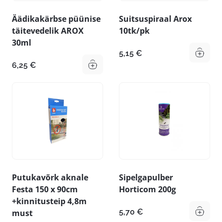
Äädikakärbse püünise
Suitsuspiraal Arox
täitevedelik AROX
10tk/pk
30ml
5,15
€
6,25
€
Putukavõrk aknale
Sipelgapulber
Festa 150 x 90cm
Horticom 200g
+kinnitusteip 4,8m
5,70
€
must