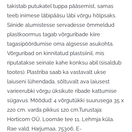
takistab putukatel tuppa pääsemist, samas
teeb inimese läbipääsu läbi võrgu hõlpsaks.
Siinide alumistesse servadesse õmmeldud
plastkoormus tagab võrguribade kiire
tagasipöördumise oma algsesse asukohta.
Võrguribad on kinnitatud plastsiinil, mis
riputatakse seinale kahe konksu abil (sisaldub
tootes). Plastriba saab ka vastavalt ukse
laiuseni lühendada, sõltuvalt ava laiusest
varieerubki võrgu üksikute ribade kattumise
sügavus. Mõõdud: 4 võrgutükki suurusega 35 x
220 cm, varda pikkus 120 cm.Turustaja:
Horticom OÜ, Loomäe tee 11, Lehmja küla,
Rae vald, Harjumaa, 75306,
E-