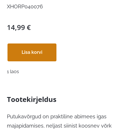
XHORP040076
14,99
€
Lisa korvi
1 laos
Tootekirjeldus
Putukavõrgud on praktiline abimees igas
majapidamises, neljast siinist koosnev võrk