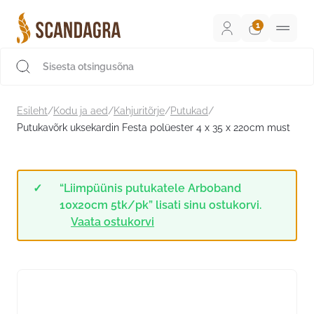
Liigu
sisu
juurde
Scandagra e-pood
Esileht
/
Kodu ja aed
/
Kahjuritõrje
/
Putukad
/
Putukavõrk uksekardin Festa polüester 4 x 35 x 220cm must
“Liimpüünis putukatele Arboband
10x20cm 5tk/pk” lisati sinu ostukorvi.
Vaata ostukorvi