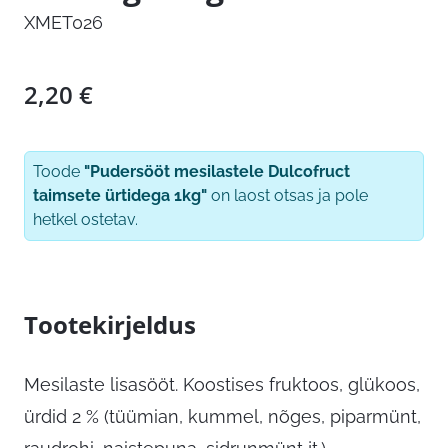
XMET026
2,20
€
Toode
"Pudersööt mesilastele Dulcofruct
taimsete ürtidega 1kg"
on laost otsas ja pole
hetkel ostetav.
Tootekirjeldus
Mesilaste lisasööt. Koostises fruktoos, glükoos,
ürdid 2 % (tüümian, kummel, nõges, piparmünt,