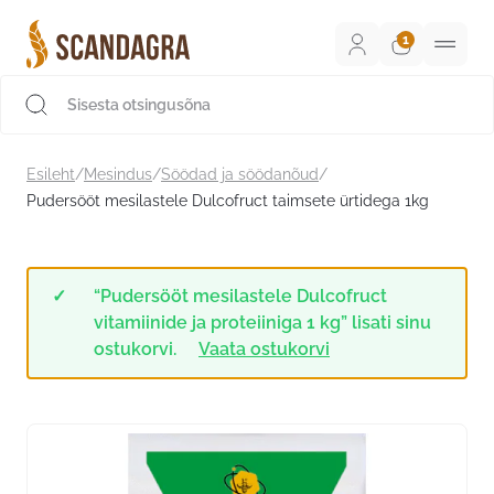
Liigu
sisu
juurde
Scandagra e-pood
Esileht
/
Mesindus
/
Söödad ja söödanõud
/
Pudersööt mesilastele Dulcofruct taimsete ürtidega 1kg
“Pudersööt mesilastele Dulcofruct
vitamiinide ja proteiiniga 1 kg” lisati sinu
ostukorvi.
Vaata ostukorvi