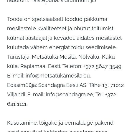
raudrohi, naistepuna, sidrunmünt jt.)
Toode on spetsiaalselt loodud pakkuma
mesilastele kvaliteetset ja ohutut toitumist
külmal aastaajal ja kevadel, aidates mesilastel
kulutada vähem energiat toidu seedimisele.
Turustaja: Metsatuka Mesila, Nõlvaku, Kuku
küla, Raplamaa, Eesti, Telefon: +372 5647 3549,
E-mail:
info@metsatukamesila.eu
.
Edasimüüja: Scandagra Eesti AS, Tähe 13, 71012
Viljandi. E-mail:
info@scandagra.ee
, Tel. +372
641 1111.
Kasutamine: lõigake ja eemaldage pakendi