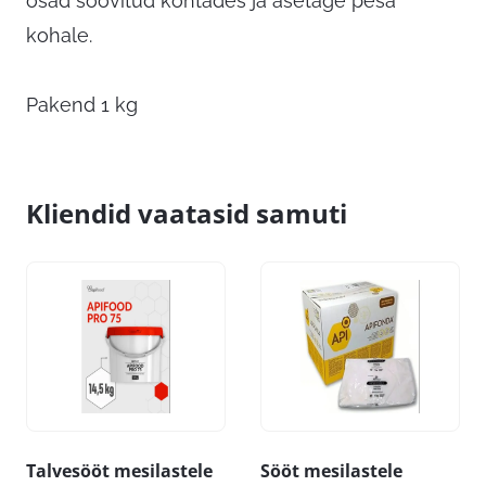
osad soovitud kohtades ja asetage pesa
kohale.
Pakend 1 kg
Kliendid vaatasid samuti
Talvesööt mesilastele
Sööt mesilastele