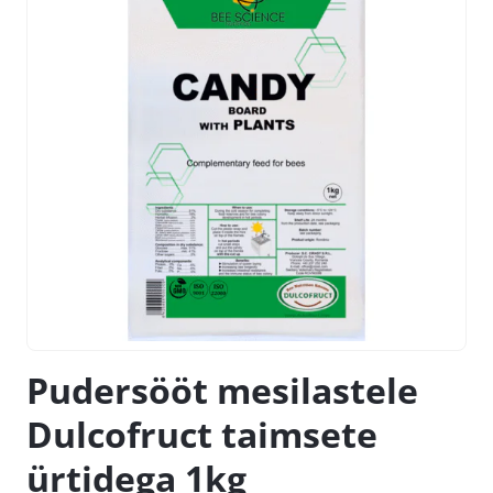
Pudersööt mesilastele
Dulcofruct taimsete
ürtidega 1kg