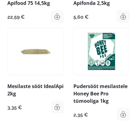
Apifood 75 14,5kg
Apifonda 2,5kg
22,59
€
5,60
€
Mesilaste sööt IdealApi
Pudersööt mesilastele
2kg
Honey Bee Pro
tümooliga 1kg
3,35
€
2,35
€