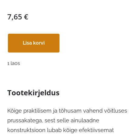
7,65
€
Lisa korvi
1 laos
Tootekirjeldus
Kõige praktilisem ja tõhusam vahend võitluses
prussakatega, sest selle ainulaadne
konstruktsioon lubab kõige efektiivsemat