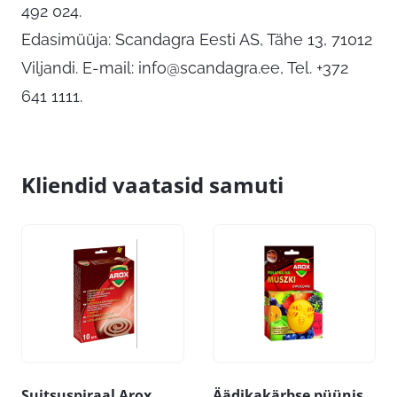
492 024.
Edasimüüja: Scandagra Eesti AS, Tähe 13, 71012
Viljandi. E-mail:
info@scandagra.ee
, Tel. +372
641 1111.
Kliendid vaatasid samuti
Suitsuspiraal Arox
Äädikakärbse püünis