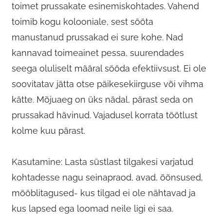
toimet prussakate esinemiskohtades. Vahend
toimib kogu kolooniale, sest sööta
manustanud prussakad ei sure kohe. Nad
kannavad toimeainet pessa, suurendades
seega oluliselt määral sööda efektiivsust. Ei ole
soovitatav jätta otse päikesekiirguse või vihma
kätte. Mõjuaeg on üks nädal, pärast seda on
prussakad hävinud. Vajadusel korrata töötlust
kolme kuu pärast.
Kasutamine: Lasta süstlast tilgakesi varjatud
kohtadesse nagu seinapraod, avad, õõnsused,
mööblitagused- kus tilgad ei ole nähtavad ja
kus lapsed ega loomad neile ligi ei saa.