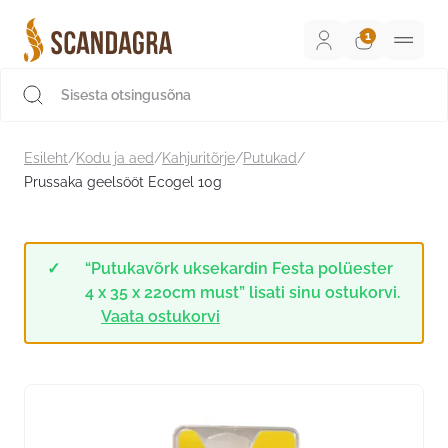
Liigu
sisu
juurde
Scandagra e-pood
Esileht
/
Kodu ja aed
/
Kahjuritõrje
/
Putukad
/
Prussaka geelsööt Ecogel 10g
“Putukavõrk uksekardin Festa polüester
4 x 35 x 220cm must” lisati sinu ostukorvi.
Vaata ostukorvi