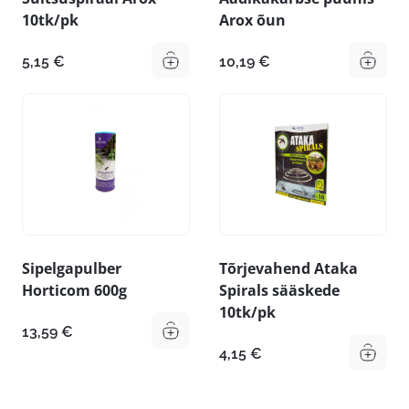
10tk/pk
Arox õun
5,15
€
10,19
€
Sipelgapulber
Tõrjevahend Ataka
Horticom 600g
Spirals sääskede
10tk/pk
13,59
€
4,15
€