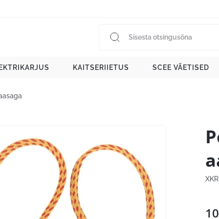
EKTRIKARJUS
KAITSERIIETUS
SCEE VÄETISED
 aasaga
P
a
XKR
10