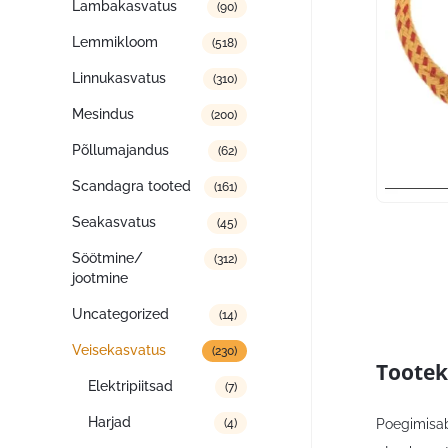
Lambakasvatus
(90)
Lemmikloom
(518)
Linnukasvatus
(310)
Mesindus
(200)
Põllumajandus
(62)
Scandagra tooted
(161)
Seakasvatus
(45)
Söötmine/
(312)
jootmine
Uncategorized
(14)
Veisekasvatus
(230)
Tootek
Elektripiitsad
(7)
Harjad
Poegimisab
(4)