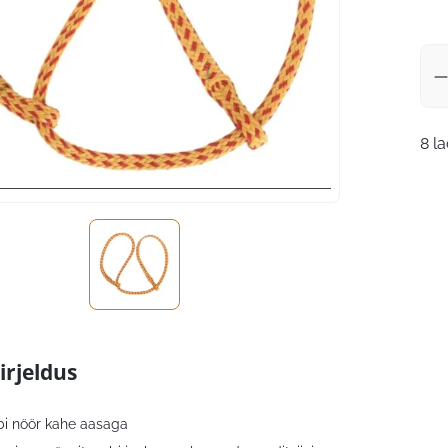
8 l
irjeldus
i nöör kahe aasaga