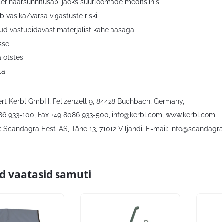
terinaarsünnitusabi jaoks suurloomade meditsiinis
b vasika/varsa vigastuste riski
tud vastupidavast materjalist kahe aasaga
isse
 otstes
ta
bert Kerbl GmbH, Felizenzell 9, 84428 Buchbach, Germany,
086 933-100, Fax +49 8086 933-500,
info@kerbl.com
, www.kerbl.com
 Scandagra Eesti AS, Tähe 13, 71012 Viljandi. E-mail:
info@scandagra
id vaatasid samuti