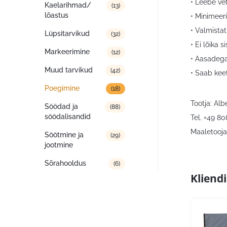
• Leebe ve
Kaelarihmad/
(13)
lõastus
• Minimeeri
• Valmista
Lüpsitarvikud
(32)
• Ei lõika s
Markeerimine
(12)
• Aasadega
Muud tarvikud
(42)
• Saab kee
Poegimine
(18)
Tootja: Al
Söödad ja
(88)
söödalisandid
Tel. +49 8
Maaletooja:
Söötmine ja
(29)
jootmine
Sõrahooldus
(6)
Kliend