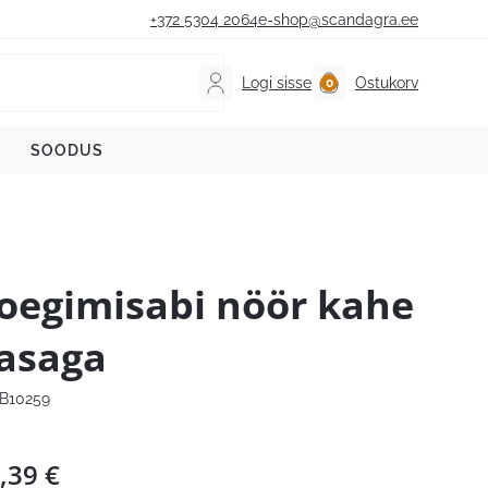
+372 5304 2064
e-shop@scandagra.ee
Logi sisse
Ostukorv
SOODUS
oegimisabi nöör kahe
asaga
B10259
,39
€