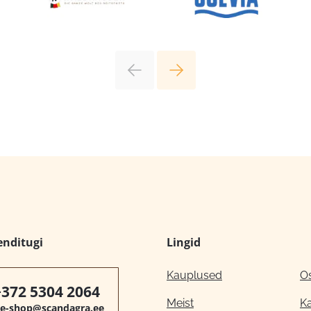
enditugi
Lingid
Kauplused
O
+372 5304 2064
Meist
K
e-shop@scandagra.ee