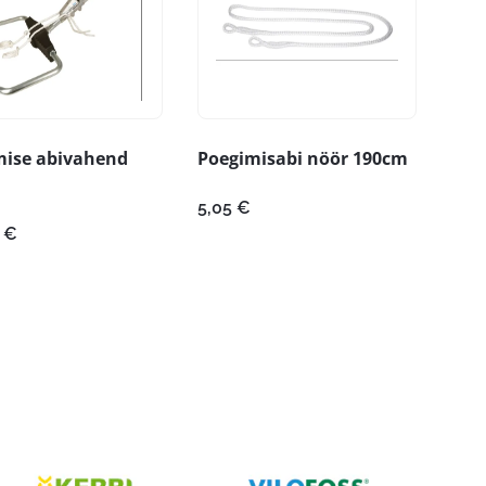
mise abivahend
Poegimisabi nöör 190cm
5,05
€
0
€