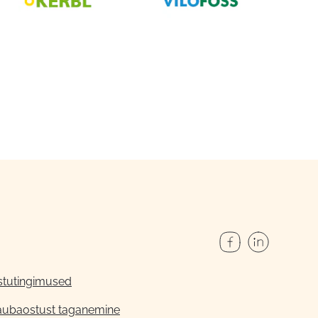
stutingimused
aubaostust taganemine