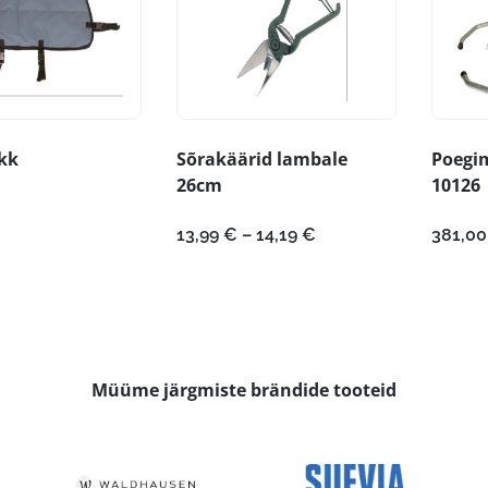
kk
Sõrakäärid lambale
Poegi
26cm
10126
Hinnavahemik:
13,99
€
–
14,19
€
381,0
13,99 €
kuni
14,19 €
Müüme järgmiste brändide tooteid