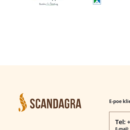
E-poe kli
Tel:
E-mail: