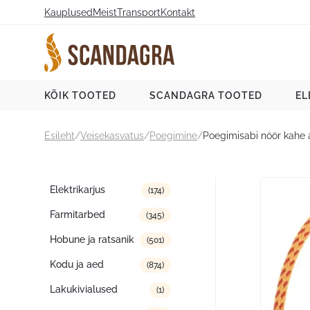
Liigu
Kauplused
Meist
Transport
Kontakt
sisu
juurde
Scandagra e-pood
KÕIK TOOTED
SCANDAGRA TOOTED
EL
Esileht
/
Veisekasvatus
/
Poegimine
/
Poegimisabi nöör kahe
Tootekategooriad
Elektrikarjus
(174)
Farmitarbed
(345)
Hobune ja ratsanik
(501)
Kodu ja aed
(874)
Lakukivialused
(1)