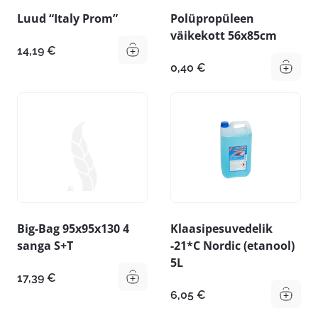
Luud “Italy Prom”
Polüpropüleen
väikekott 56x85cm
14,19
€
0,40
€
Big-Bag 95x95x130 4
Klaasipesuvedelik
sanga S+T
-21*C Nordic (etanool)
5L
17,39
€
6,05
€