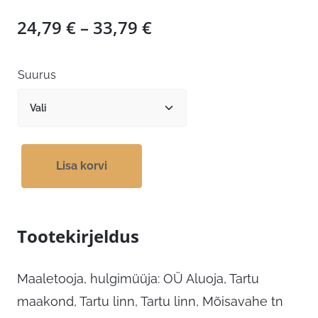
Hinnavahemik:
24,79
€
–
33,79
€
24,79 €
kuni
Suurus
33,79 €
Lisa korvi
Tootekirjeldus
Maaletooja, hulgimüüja: OÜ Aluoja, Tartu
maakond, Tartu linn, Tartu linn, Mõisavahe tn