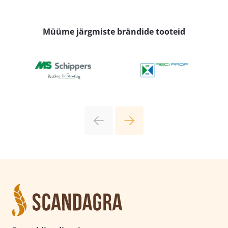
Müüme järgmiste brändide tooteid