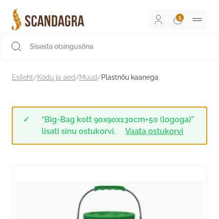
Liigu
sisu
juurde
Scandagra e-pood
Esileht
/
Kodu ja aed
/
Muud
/
Plastnõu kaanega
“Big-Bag kott 90x90x130cm+50 (logoga)”
lisati sinu ostukorvi.
Vaata ostukorvi