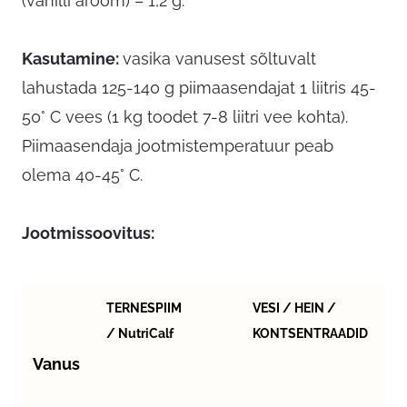
(vanilli aroom) – 1,2 g.
Kasutamine
:
vasika vanusest sõltuvalt
lahustada 125-140 g piimaasendajat 1 liitris 45-
50° C vees (1 kg toodet 7-8 liitri vee kohta).
Piimaasendaja jootmistemperatuur peab
olema 40-45° C.
Jootmissoovitus
:
TERNESPIIM
VESI / HEIN /
/ NutriCalf
KONTSENTRAADID
Vanus