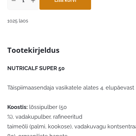
Lisa korvi
1025 laos
Tootekirjeldus
NUTRICALF SUPER 50
Täispiimaasendaja
vasikatele alates 4. elupäevast
Koostis
:
lõssipulber (50
%), vadakupulber,
rafineeritud
taimeõli
(palmi, kookose),
vadakuvagu kontsentraa