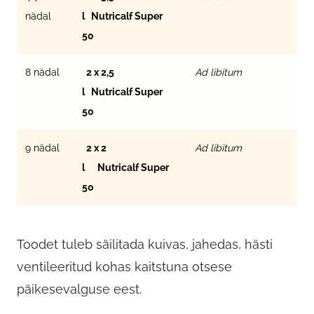
nädal
l Nutricalf Super
50
8 nädal
2 x 2,5
Ad libitum
l Nutricalf Super
50
9 nädal
2 x 2
Ad libitum
l Nutricalf Super
50
Toodet tuleb säilitada kuivas, jahedas, hästi
ventileeritud kohas kaitstuna otsese
päikesevalguse eest.