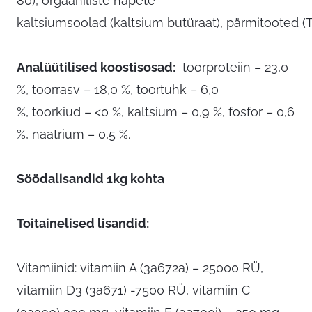
80),
orgaaniliste hapete
kaltsiumsoolad (kaltsium butüraat)
, pärmitooted 
Analüütilised koostisosad
:
toorproteiin – 23,0
%, toorrasv – 18,0 %, toortuhk – 6,0
%, toorkiud – <0 %, kaltsium – 0,9 %, fosfor – 0,6
%, naatrium – 0,5 %.
Söödalisandid 1kg kohta
Toitainelised lisandid:
Vitamiinid:
vitamiin A (3a672a) – 25000 RÜ,
vitamiin D3 (3a671) -7500 RÜ, vitamiin C