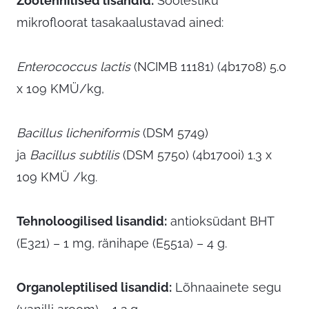
Zootehnilised lisandid:
Soolestiku
mikrofloorat tasakaalustavad ained:
Enterococcus lactis
(NCIMB 11181) (4b1708) 5.0
x 10
9
KMÜ/kg,
Bacillus licheniformis
(DSM 5749)
ja
Bacillus subtilis
(DSM 5750) (4b1700i) 1.3 x
10
9
KMÜ /kg.
Tehnoloogilised lisandid
:
antioksüdant
BHT
(E321) – 1 mg, ränihape (E551a) – 4 g.
Organoleptilised lisandid
:
Lõhnaainete segu