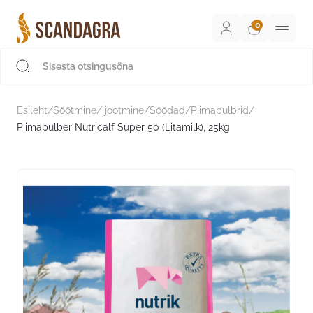
Liigu
sisu
juurde
Scandagra e-pood
Esileht
/
Söötmine/ jootmine
/
Söödad
/
Piimapulbrid
/
Piimapulber Nutricalf Super 50 (Litamilk), 25kg