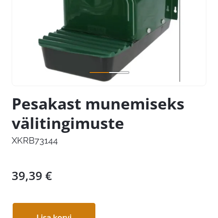
Pesakast munemiseks
välitingimuste
XKRB73144
39,39
€
Lisa korvi