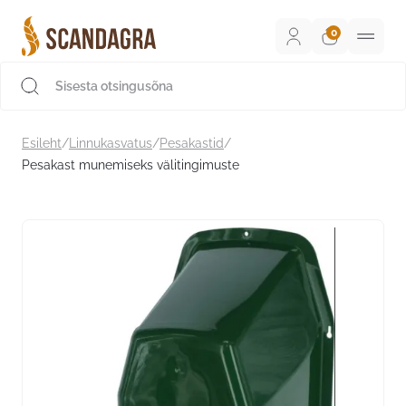
Liigu
sisu
juurde
Scandagra e-pood
Esileht
/
Linnukasvatus
/
Pesakastid
/
Pesakast munemiseks välitingimuste