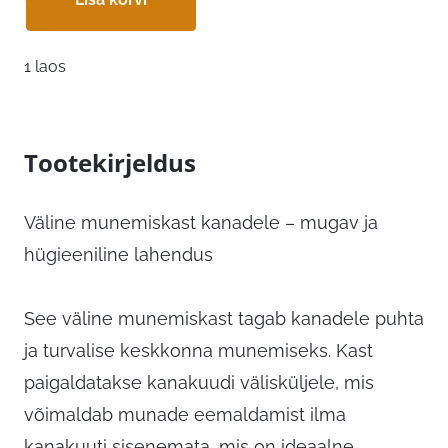
1 laos
Tootekirjeldus
Väline munemiskast kanadele – mugav ja
hügieeniline lahendus
See väline munemiskast tagab kanadele puhta
ja turvalise keskkonna munemiseks. Kast
paigaldatakse kanakuudi välisküljele, mis
võimaldab munade eemaldamist ilma
kanakuuti sisenemata, mis on ideaalne