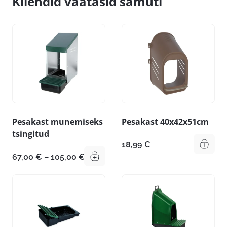
Kliendid vaatasid samuti
Pesakast munemiseks
Pesakast 40x42x51cm
tsingitud
18,99
€
Hinnavahemik:
67,00
€
–
105,00
€
67,00 €
kuni
105,00 €