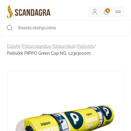
Liigu
sisu
juurde
Scandagra e-pood
Esileht
/
Põllumajandus
/
Silotarvikud
/
Pallivõrk
/
Pallivõrk PIIPPO Green Cap NG; 1,23x3000m