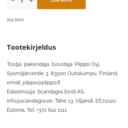
Lisa korvi
214 laos
Tootekirjeldus
Tootja, pakendaja, turustaja: Piippo Oyj,
Sysmäjärventie 3, 83500 Outokumpu, Finland,
email:
piippo@piippo.fi
Edasimüüja: Scandagra Eesti AS,
info@scandagra.ee
, Tähe 13, Viljandi, EE71020,
Estonia, Tel: +372 641 1111