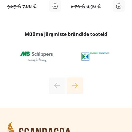
Algne
Praegune
Algne
Praegune
9,85
€
7,88
€
8,70
€
6,96
€
hind
hind
hind
hind
oli:
on:
oli:
on:
9,85 €.
7,88 €.
8,70 €.
6,96 €.
Müüme järgmiste brändide tooteid