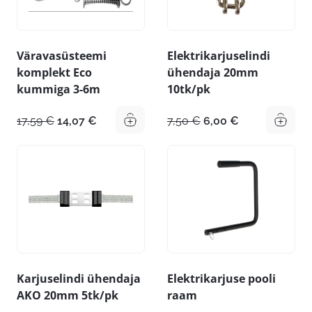
Väravasüsteemi
Elektrikarjuselindi
komplekt Eco
ühendaja 20mm
kummiga 3-6m
10tk/pk
Algne
Praegune
Algne
Praegune
17,59
€
14,07
€
7,50
€
6,00
€
hind
hind
hind
hind
oli:
on:
oli:
on:
17,59 €.
14,07 €.
7,50 €.
6,00 €.
Karjuselindi ühendaja
Elektrikarjuse pooli
AKO 20mm 5tk/pk
raam