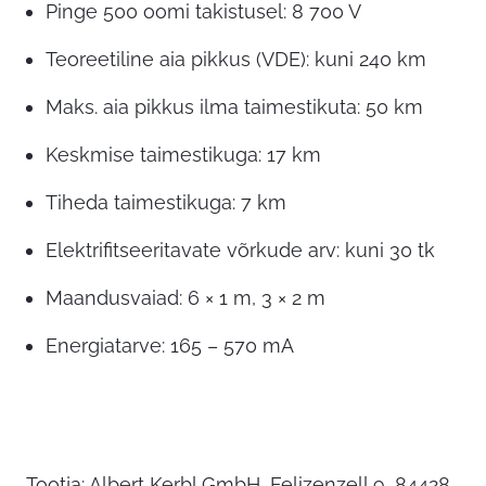
Pinge 500 oomi takistusel: 8 700 V
Teoreetiline aia pikkus (VDE): kuni 240 km
Maks. aia pikkus ilma taimestikuta: 50 km
Keskmise taimestikuga: 17 km
Tiheda taimestikuga: 7 km
Elektrifitseeritavate võrkude arv: kuni 30 tk
Maandusvaiad: 6 × 1 m, 3 × 2 m
Energiatarve: 165 – 570 mA
Tootja: Albert Kerbl GmbH, Felizenzell 9, 84428