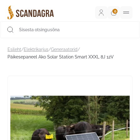
Liigu
sisu
juurde
Scandagra e-pood
Esileht
/
Elektrikarjus
/
Generaatorid
/
Päikesepaneel Ako Solar Station Smart XXXL 8J 12V