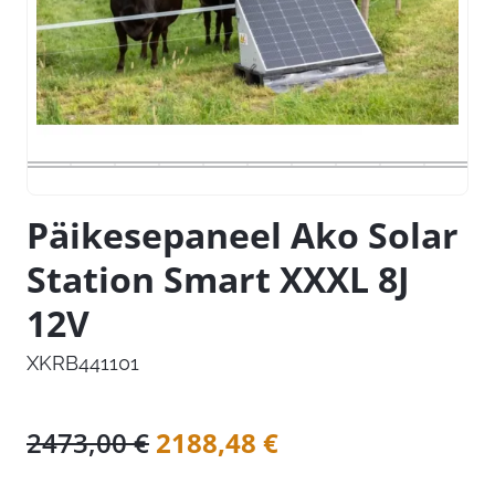
Päikesepaneel Ako Solar
Station Smart XXXL 8J
12V
XKRB441101
Algne
Praegune
2473,00
€
2188,48
€
hind
hind