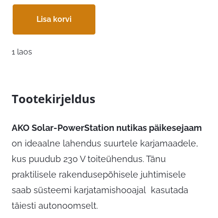
oli:
on:
Lisa korvi
2473,00 €.
2188,48 €.
1 laos
Tootekirjeldus
AKO Solar-PowerStation nutikas päikesejaam
on ideaalne lahendus suurtele karjamaadele,
kus puudub 230 V toiteühendus. Tänu
praktilisele rakendusepõhisele juhtimisele
saab süsteemi karjatamishooajal kasutada
täiesti autonoomselt.