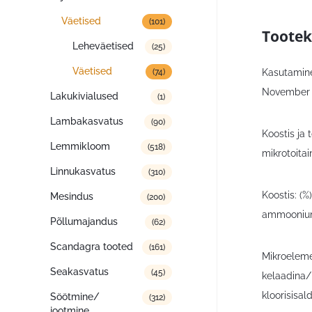
Väetised
(101)
Tootek
Leheväetised
(25)
Väetised
(74)
Kasutamine
November –
Lakukivialused
(1)
Lambakasvatus
(90)
Koostis ja 
Lemmikloom
(518)
mikrotoitai
Linnukasvatus
(310)
Koostis: (%
Mesindus
(200)
ammooniumn
Põllumajandus
(62)
Scandagra tooted
(161)
Mikroeleme
Seakasvatus
(45)
kelaadina/
kloorisisal
Söötmine/
(312)
jootmine