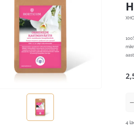
H
XHO
100%
mikr
aast
2,
4 l