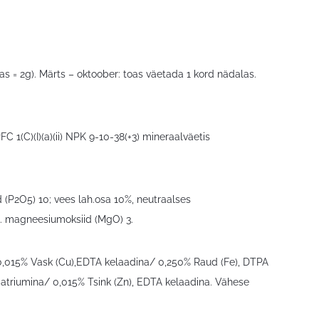
s = 2g). Märts – oktoober: toas väetada 1 kord nädalas.
 1(C)(I)(a)(ii) NPK 9-10-38(+3) mineraalväetis
d (P2O5) 10; vees lah.osa 10%, neutraalses
h. magneesiumoksiid (MgO) 3.
 0,015% Vask (Cu),EDTA kelaadina/ 0,250% Raud (Fe), DTPA
triumina/ 0,015% Tsink (Zn), EDTA kelaadina. Vähese