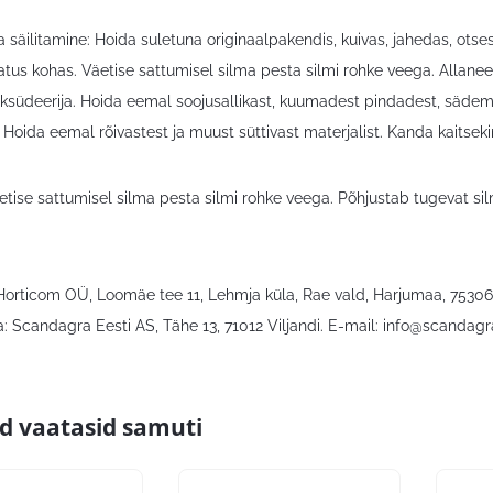
 säilitamine: Hoida suletuna originaalpakendis, kuivas, jahedas, otses
tus kohas. Väetise sattumisel silma pesta silmi rohke veega. Allane
oksüdeerija. Hoida eemal soojusallikast, kuumadest pindadest, sädeme
 Hoida eemal rõivastest ja muust süttivast materjalist. Kanda kaitseki
etise sattumisel silma pesta silmi rohke veega. Põhjustab tugevat sil
 Horticom OÜ, Loomäe tee 11, Lehmja küla, Rae vald, Harjumaa, 7530
: Scandagra Eesti AS, Tähe 13, 71012 Viljandi. E-mail:
info@scandagr
id vaatasid samuti