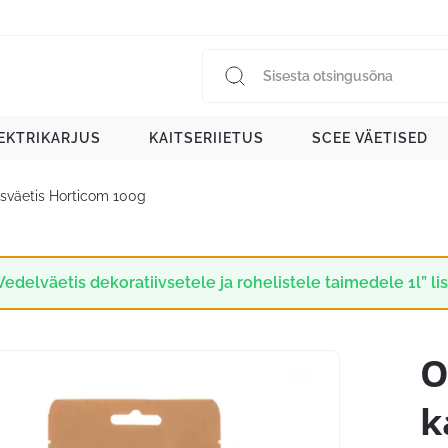
EKTRIKARJUS
KAITSERIIETUS
SCEE VÄETISED
sväetis Horticom 100g
Vedelväetis dekoratiivsetele ja rohelistele taimedele 1l” lis
O
k