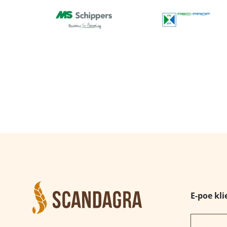
E-poe kli