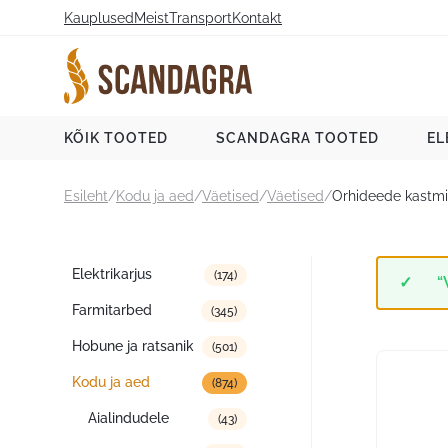
Liigu
Kauplused
Meist
Transport
Kontakt
sisu
juurde
Scandagra e-pood
KÕIK TOOTED
SCANDAGRA TOOTED
EL
Esileht
/
Kodu ja aed
/
Väetised
/
Väetised
/
Orhideede kastmi
Tootekategooriad
Elektrikarjus
(174)
“
Farmitarbed
(345)
Hobune ja ratsanik
(501)
Kodu ja aed
(874)
Aialindudele
(43)