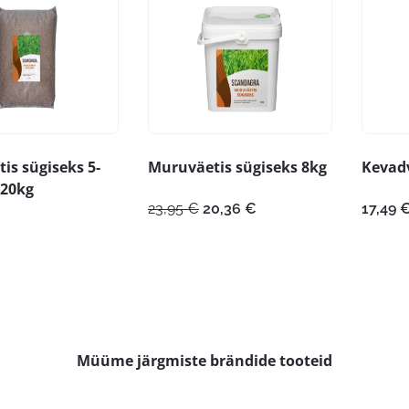
is sügiseks 5-
Muruväetis sügiseks 8kg
Kevadv
 20kg
Algne
Praegune
23,95
€
20,36
€
17,49
hind
hind
oli:
on:
23,95 €.
20,36 €.
Müüme järgmiste brändide tooteid