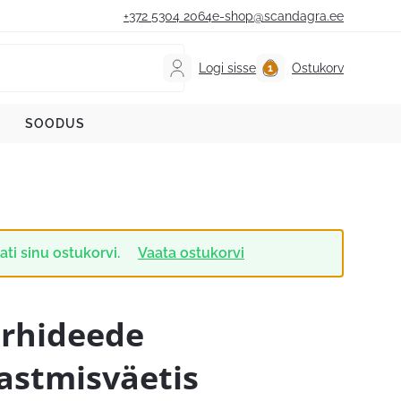
+372 5304 2064
e-shop@scandagra.ee
Logi sisse
Ostukorv
SOODUS
ati sinu ostukorvi.
Vaata ostukorvi
rhideede
astmisväetis