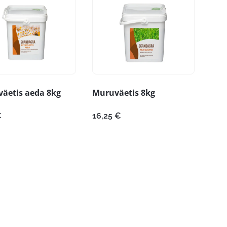
äetis aeda 8kg
Muruväetis 8kg
€
16,25
€