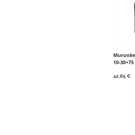
Muruväet
10-30+7S
42,85
€