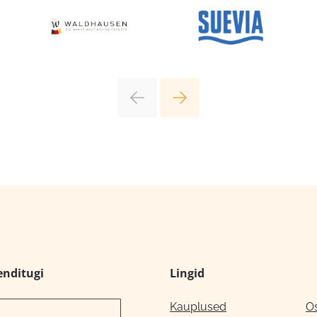
enditugi
Lingid
Kauplused
O