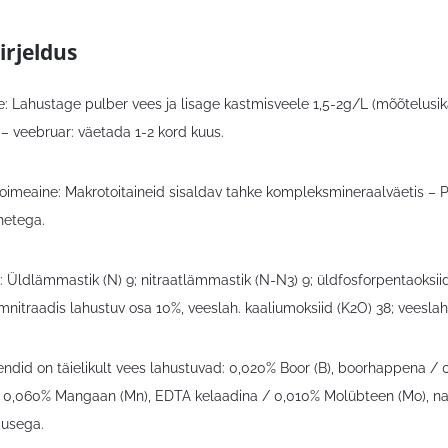
irjeldus
: Lahustage pulber vees ja lisage kastmisveele 1,5-2g/L (mõõtelusika
 veebruar: väetada 1-2 kord kuus.
toimeaine: Makrotoitaineid sisaldav tahke kompleksmineraalväetis – PFC
netega.
): Üldlämmastik (N) 9; nitraatlämmastik (N-N3) 9; üldfosforpentaoksii
itraadis lahustuv osa 10%, veeslah. kaaliumoksiid (K2O) 38; veesla
ndid on täielikult vees lahustuvad: 0,020% Boor (B), boorhappena /
 0,060% Mangaan (Mn), EDTA kelaadina / 0,010% Molübteen (Mo), naa
dusega.