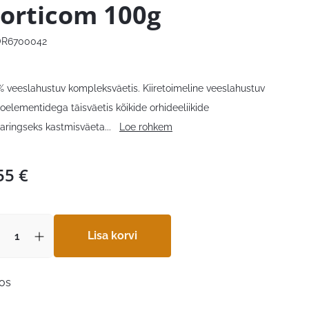
orticom 100g
R6700042
 veeslahustuv kompleksväetis. Kiiretoimeline veeslahustuv
oelementidega täisväetis kõikide orhideeliikide
aringseks kastmisväeta
...
Loe rohkem
55
€
Lisa korvi
aos