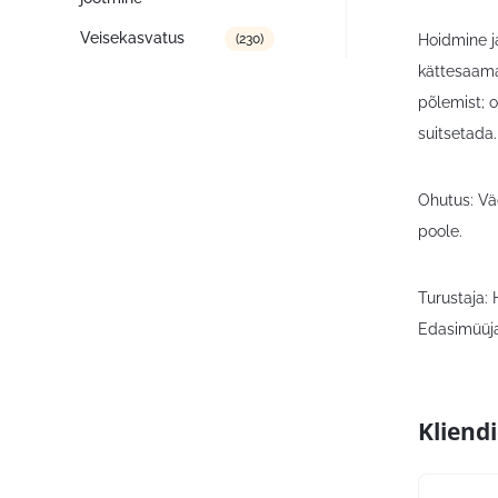
Veisekasvatus
(230)
Hoidmine ja
kättesaama
põlemist; 
suitsetada.
Ohutus: Vä
poole.
Turustaja:
Edasimüüja
Kliend