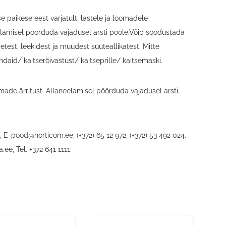
e päikese eest varjatult, lastele ja loomadele
elamisel pöörduda vajadusel arsti poole.Võib soodustada
test, leekidest ja muudest süüteallikatest. Mitte
ndaid/ kaitserõivastust/ kaitseprille/ kaitsemaski.
made ärritust. Allaneelamisel pöörduda vajadusel arsti
6,
E-pood@horticom.ee
, (+372) 65 12 972, (+372) 53 492 024.
a.ee
, Tel. +372 641 1111.