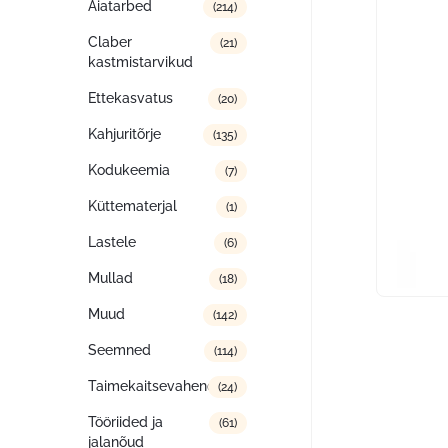
Aiatarbed
(214)
Claber
(21)
kastmistarvikud
Ettekasvatus
(20)
Kahjuritõrje
(135)
Kodukeemia
(7)
Küttematerjal
(1)
Lastele
(6)
Mullad
(18)
Muud
(142)
Seemned
(114)
Taimekaitsevahendid
(24)
Tööriided ja
(61)
jalanõud