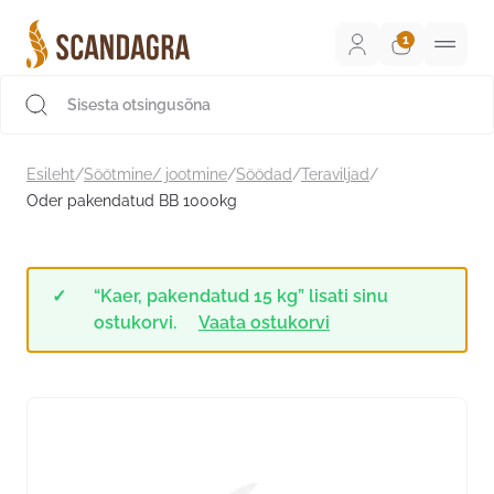
Liigu
sisu
juurde
Scandagra e-pood
Esileht
/
Söötmine/ jootmine
/
Söödad
/
Teraviljad
/
Oder pakendatud BB 1000kg
“Kaer, pakendatud 15 kg” lisati sinu
ostukorvi.
Vaata ostukorvi