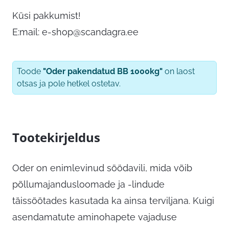
Küsi pakkumist!
E:mail:
e-shop@scandagra.ee
Toode
"Oder pakendatud BB 1000kg"
on laost
otsas ja pole hetkel ostetav.
Tootekirjeldus
Oder on enimlevinud söödavili, mida võib
põllumajandusloomade ja -lindude
täissöötades kasutada ka ainsa terviljana. Kuigi
asendamatute aminohapete vajaduse