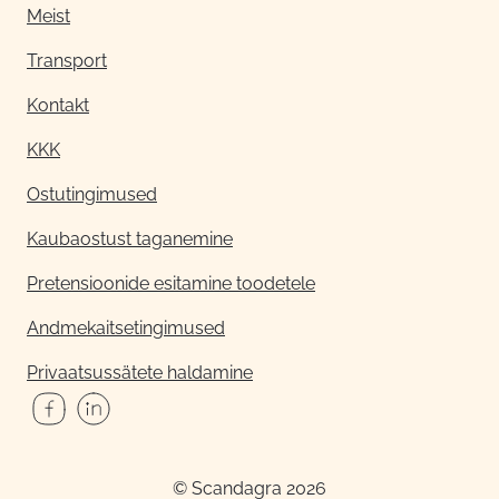
Meist
Transport
Kontakt
KKK
Ostutingimused
Kaubaostust taganemine
Pretensioonide esitamine toodetele
Andmekaitsetingimused
Privaatsussätete haldamine
© Scandagra 2026