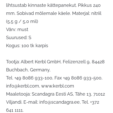
lihtsustab kinnaste kättepanekut. Pikkus 240
mm. Sobivad mõlemale käele. Materjal: nitriil
(5,5 g / 5,0 mil)
Värv: must
Suurused: S
Kogus: 100 tk karpis
Tootja: Albert Kerbl GmbH, Felizenzell 9, 84428
Buchbach, Germany,
Tel. +49 8086 933-100, Fax +49 8086 933-500,
info@kerbl.com
, www.kerbl.com
Maaletooja: Scandagra Eesti AS, Tähe 13, 71012
Viljandi. E-mail:
info@scandagra.ee
, Tel. +372
641 1111.