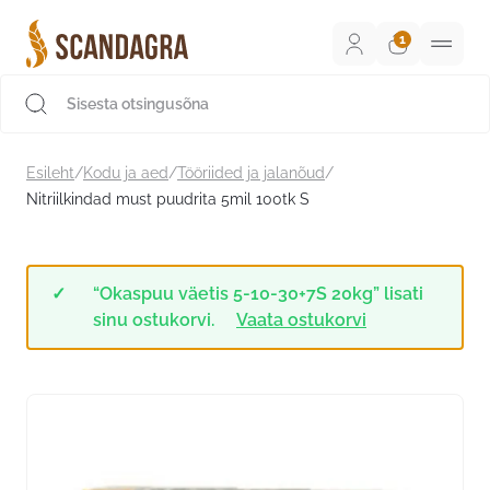
Liigu
sisu
juurde
Scandagra e-pood
Esileht
/
Kodu ja aed
/
Tööriided ja jalanõud
/
Nitriilkindad must puudrita 5mil 100tk S
“Okaspuu väetis 5-10-30+7S 20kg” lisati
sinu ostukorvi.
Vaata ostukorvi