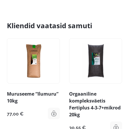
Kliendid vaatasid samuti
Muruseeme “Ilumuru”
Orgaaniline
10kg
kompleksväetis
Fertiplus 4-3-7+mikrod
77,00
€
20kg
30,55
€