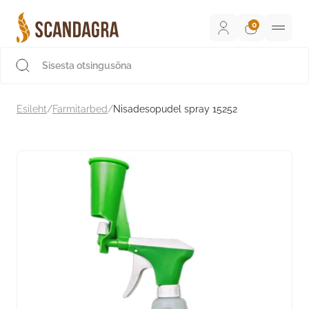
Liigu
sisu
juurde
Scandagra e-pood
Esileht
/
Farmitarbed
/
Nisadesopudel spray 15252