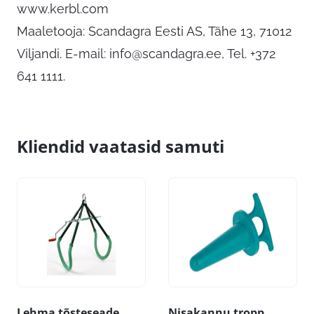
www.kerbl.com
Maaletooja: Scandagra Eesti AS, Tähe 13, 71012
Viljandi. E-mail:
info@scandagra.ee
, Tel. +372
641 1111.
Kliendid vaatasid samuti
Lehma tõsteseade
Nisakannu tropp