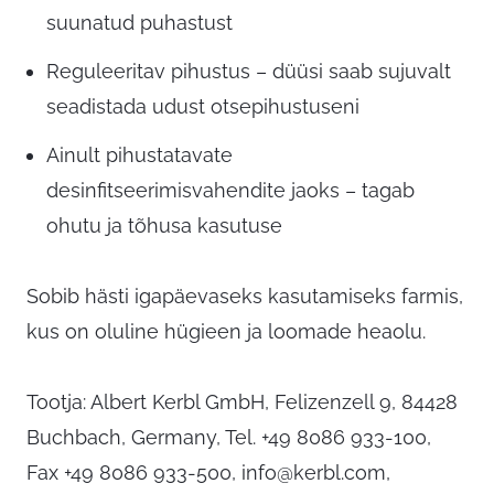
suunatud puhastust
Reguleeritav pihustus – düüsi saab sujuvalt
seadistada udust otsepihustuseni
Ainult pihustatavate
desinfitseerimisvahendite jaoks – tagab
ohutu ja tõhusa kasutuse
Sobib hästi igapäevaseks kasutamiseks farmis,
kus on oluline hügieen ja loomade heaolu.
Tootja: Albert Kerbl GmbH, Felizenzell 9, 84428
Buchbach, Germany, Tel. +49 8086 933-100,
Fax +49 8086 933-500,
info@kerbl.com
,