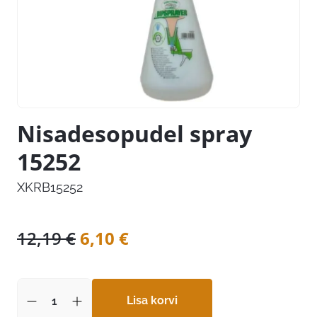
Nisadesopudel spray
15252
XKRB15252
Algne
Praegune
12,19
€
6,10
€
hind
hind
oli:
on:
12,19 €.
Lisa korvi
6,10 €.