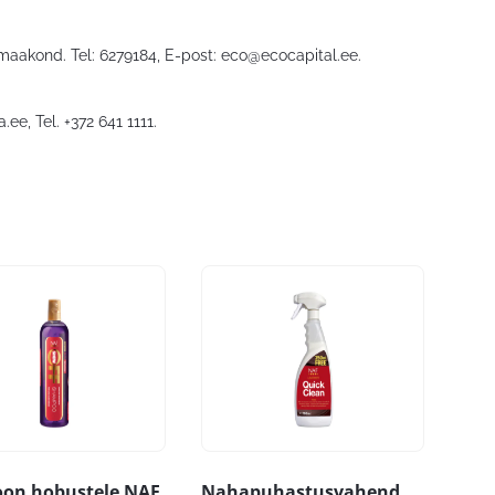
 maakond. Tel: 6279184, E-post:
eco@ecocapital.ee
.
a.ee
, Tel. +372 641 1111.
on hobustele NAF
Nahapuhastusvahend