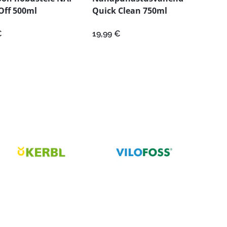
Off 500ml
Quick Clean 750ml
€
19,99
€