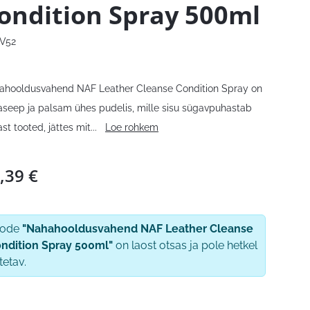
ondition Spray 500ml
V52
ahooldusvahend NAF Leather Cleanse Condition Spray on
seep ja palsam ühes pudelis, mille sisu sügavpuhastab
st tooted, jättes mit
...
Loe rohkem
,39
€
oode
"Nahahooldusvahend NAF Leather Cleanse
ndition Spray 500ml"
on laost otsas ja pole hetkel
tetav.