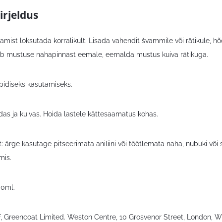
irjeldus
mist loksutada korralikult. Lisada vahendit švammile või rätikule, hõõ
ab mustuse nahapinnast eemale, eemalda mustus kuiva rätikuga.
spidiseks kasutamiseks.
das ja kuivas. Hoida lastele kättesaamatus kohas.
: ärge kasutage pitseerimata aniliini või töötlemata naha, nubuki võ
mis.
00ml.
F, Greencoat Limited. Weston Centre, 10 Grosvenor Street, London, W