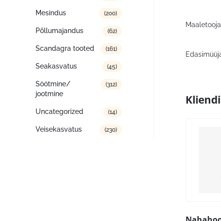
Mesindus
(200)
Maaletooja:
Põllumajandus
(62)
Scandagra tooted
(161)
Edasimüüja
Seakasvatus
(45)
Söötmine/
(312)
jootmine
Kliend
Uncategorized
(14)
Veisekasvatus
(230)
Nahahoo