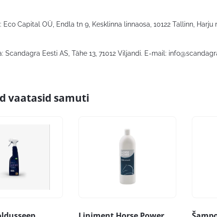
 Eco Capital OÜ, Endla tn 9, Kesklinna linnaosa, 10122 Tallinn, Harju
: Scandagra Eesti AS, Tähe 13, 71012 Viljandi. E-mail:
info@scandagr
id vaatasid samuti
ldusseep
Liniment Horse Power
Šampo