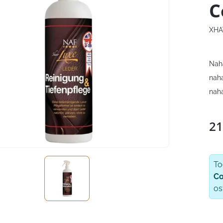
C
XHA
Nah
naha
naha
21
T
Co
os