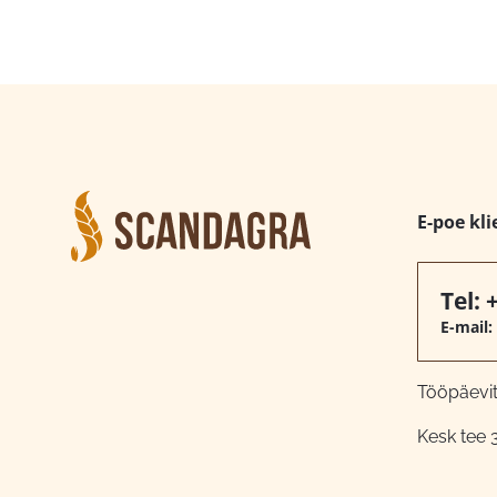
E-poe kli
Tel:
E-mail:
Tööpäeviti
Kesk tee 3