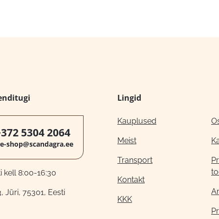
enditugi
Lingid
Kauplused
O
+372 5304 2064
Meist
K
e-shop@scandagra.ee
Transport
Pr
to
 kell 8:00-16:30
Kontakt
A
, Jüri, 75301, Eesti
KKK
Pr