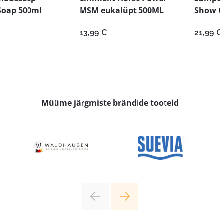
Soap 500ml
MSM eukalüpt 500ML
Show 
13,99
€
21,99
Müüme järgmiste brändide tooteid