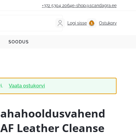
+372 5304 2064
e-shop@scandagra.ee
Logi sisse
Ostukorv
SOODUS
i.
Vaata ostukorvi
ahahooldusvahend
AF Leather Cleanse