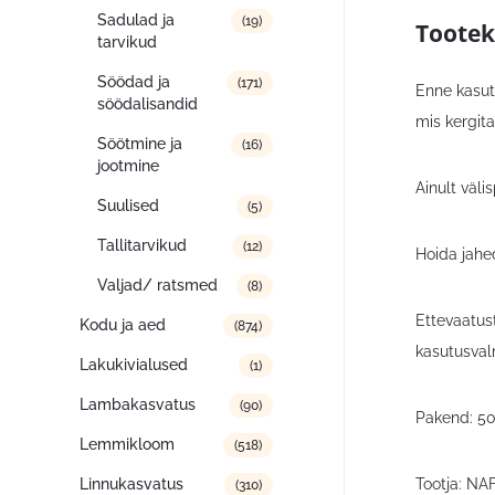
Sadulad ja
(19)
Tootek
tarvikud
Söödad ja
(171)
Enne kasuta
söödalisandid
mis kergit
Söötmine ja
(16)
jootmine
Ainult väli
Suulised
(5)
Tallitarvikud
(12)
Hoida jahe
Valjad/ ratsmed
(8)
Ettevaatust
Kodu ja aed
(874)
kasutusval
Lakukivialused
(1)
Lambakasvatus
(90)
Pakend: 5
Lemmikloom
(518)
Linnukasvatus
Tootja: NA
(310)