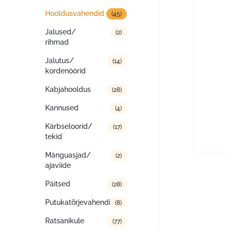
Hooldusvahendid
(45)
Jalused/
(2)
rihmad
Jalutus/
(14)
kordenöörid
Kabjahooldus
(28)
Kannused
(4)
Kärbseloorid/
(17)
tekid
Mänguasjad/
(2)
ajaviide
Päitsed
(28)
Putukatõrjevahendid
(8)
Ratsanikule
(77)