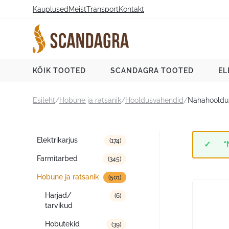
Liigu
Kauplused
Meist
Transport
Kontakt
sisu
juurde
Scandagra e-pood
KÕIK TOOTED
SCANDAGRA TOOTED
EL
Esileht
/
Hobune ja ratsanik
/
Hooldusvahendid
/
Nahahooldus
Tootekategooriad
Elektrikarjus
(174)
“
Farmitarbed
(345)
Hobune ja ratsanik
(501)
Harjad/
(6)
tarvikud
Hobutekid
(39)