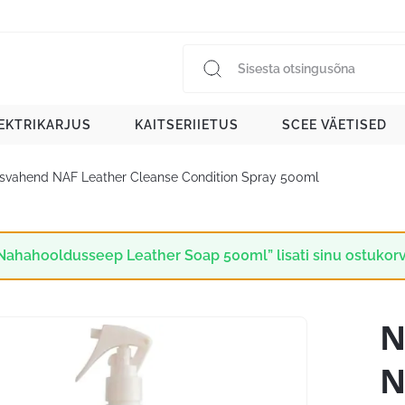
EKTRIKARJUS
KAITSERIIETUS
SCEE VÄETISED
vahend NAF Leather Cleanse Condition Spray 500ml
Nahahooldusseep Leather Soap 500ml” lisati sinu ostukorv
N
N