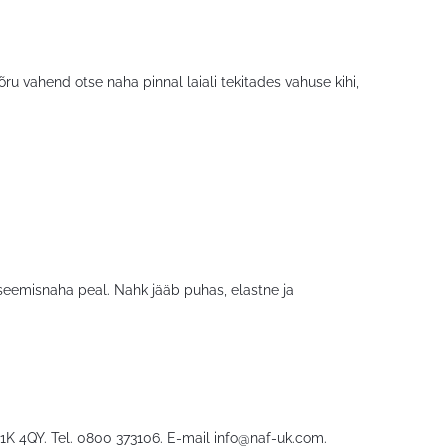
ru vahend otse naha pinnal laiali tekitades vahuse kihi,
i seemisnaha peal. Nahk jääb puhas, elastne ja
1K 4QY. Tel. 0800 373106. E-mail
info@naf-uk.com
.