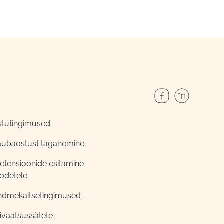
stutingimused
aubaostust taganemine
etensioonide esitamine
odetele
ndmekaitsetingimused
ivaatsussätete