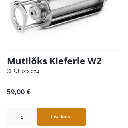
Mutilõks Kieferle W2
XHUN012.024
59,00
€
Lisa korvi