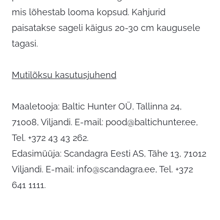
mis lõhestab looma kopsud. Kahjurid
paisatakse sageli käigus 20-30 cm kaugusele
tagasi.
Mutilõksu kasutusjuhend
Maaletooja: Baltic Hunter OÜ, Tallinna 24,
71008, Viljandi. E-mail:
pood@baltichunter.ee
,
Tel. +372 43 43 262.
Edasimüüja: Scandagra Eesti AS, Tähe 13, 71012
Viljandi. E-mail:
info@scandagra.ee
, Tel. +372
641 1111.