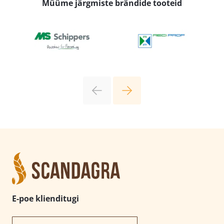
Müüme järgmiste brändide tooteid
E-poe klienditugi