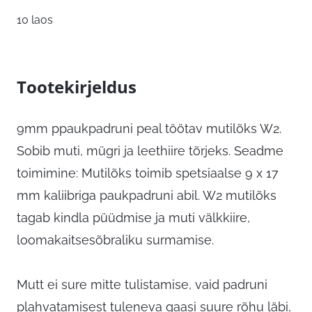
10 laos
Tootekirjeldus
9mm ppaukpadruni peal töötav mutilõks W2.
Sobib muti, mügri ja leethiire tõrjeks. Seadme
toimimine: Mutilõks toimib spetsiaalse 9 x 17
mm kaliibriga paukpadruni abil. W2 mutilõks
tagab kindla püüdmise ja muti välkkiire,
loomakaitsesõbraliku surmamise.
Mutt ei sure mitte tulistamise, vaid padruni
plahvatamisest tuleneva gaasi suure rõhu läbi,