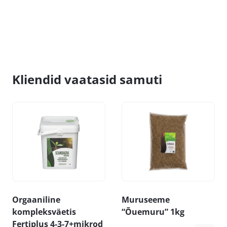
Kliendid vaatasid samuti
Orgaaniline
Muruseeme
kompleksväetis
“Õuemuru” 1kg
Fertiplus 4-3-7+mikrod