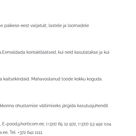
e päikese eest varjatult, lastele ja loomadele
Eemaldada kontaktläätsed, kui neid kasutatakse ja kui
 kaitsekindaid. Mahavoolanud toode kokku koguda.
kkonna ohustamise vältimiseks järgida kasutusjuhendit.
6,
E-pood@horticom.ee
, (+372) 65 12 972, (+372) 53 492 024.
a.ee
, Tel. +372 641 1111.