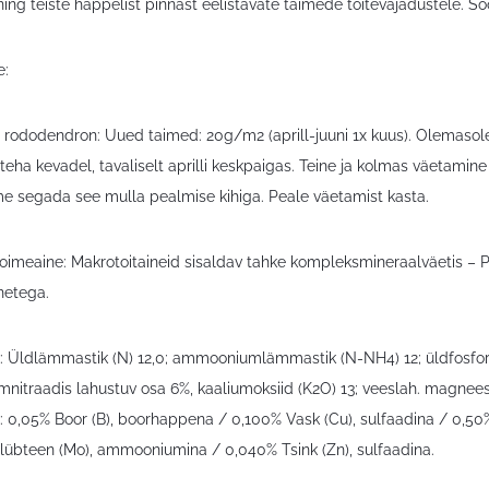
ning teiste happelist pinnast eelistavate taimede toitevajadustele. S
e:
a rododendron: Uued taimed: 20g/m2 (aprill-juuni 1x kuus). Olemasol
eha kevadel, tavaliselt aprilli keskpaigas. Teine ja kolmas väetamine
e segada see mulla pealmise kihiga. Peale väetamist kasta.
toimeaine: Makrotoitaineid sisaldav tahke kompleksmineraalväetis – PFC
netega.
%): Üldlämmastik (N) 12,0; ammooniumlämmastik (N-NH4) 12; üldfosforp
itraadis lahustuv osa 6%, kaaliumoksiid (K2O) 13; veeslah. magneesi
: 0,05% Boor (B), boorhappena / 0,100% Vask (Cu), sulfaadina / 0,50
übteen (Mo), ammooniumina / 0,040% Tsink (Zn), sulfaadina.