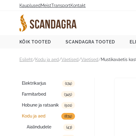
Liigu
Kauplused
Meist
Transport
Kontakt
sisu
juurde
Scandagra e-pood
KÕIK TOOTED
SCANDAGRA TOOTED
EL
Esileht
/
Kodu ja aed
/
Väetised
/
Väetised
/
Mustikaväetis ka
Tootekategooriad
Elektrikarjus
(174)
Farmitarbed
(345)
Hobune ja ratsanik
(501)
Kodu ja aed
(874)
Aialindudele
(43)