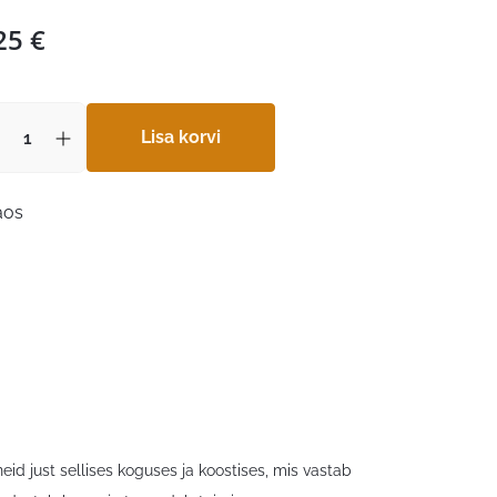
25
€
Lisa korvi
aos
id just sellises koguses ja koostises, mis vastab