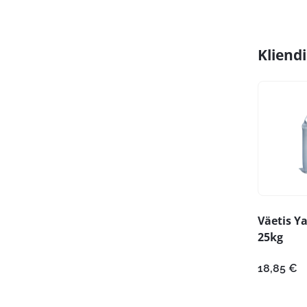
Kliend
Väetis Y
25kg
18,85
€