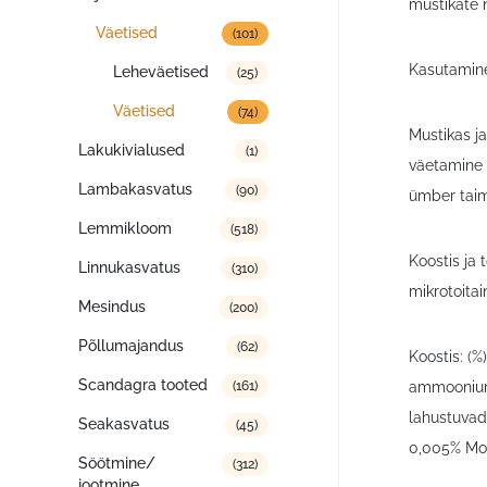
mustikate 
Väetised
(101)
Kasutamin
Leheväetised
(25)
Väetised
(74)
Mustikas j
Lakukivialused
(1)
väetamine t
Lambakasvatus
(90)
ümber taim
Lemmikloom
(518)
Koostis ja 
Linnukasvatus
(310)
mikrotoitai
Mesindus
(200)
Põllumajandus
(62)
Koostis: (
Scandagra tooted
ammooniumn
(161)
lahustuvad
Seakasvatus
(45)
0,005% Mol
Söötmine/
(312)
jootmine