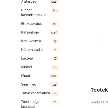
Aiatarbed
(214)
Claber
(21)
kastmistarvikud
Ettekasvatus
(20)
Kahjuritõrje
(135)
Kodukeemia
(7)
Küttematerjal
(1)
Lastele
(6)
Mullad
(18)
Muud
(142)
Seemned
(114)
Tootek
Taimekaitsevahendid
(24)
Tööriided ja
Spetsiaalne
(61)
jalanõud