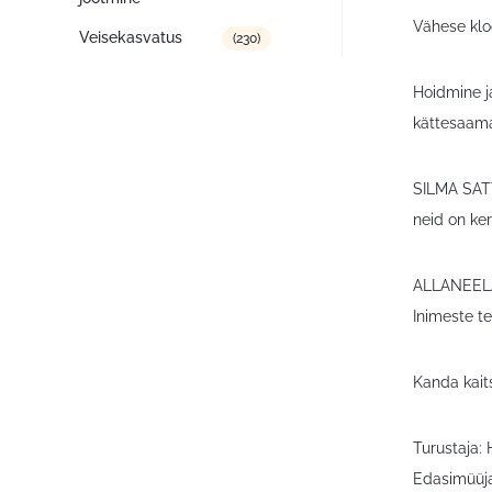
Vähese klo
Veisekasvatus
(230)
Hoidmine ja
kättesaama
SILMA SATT
neid on ke
ALLANEELAM
Inimeste te
Kanda kait
Turustaja:
Edasimüüja