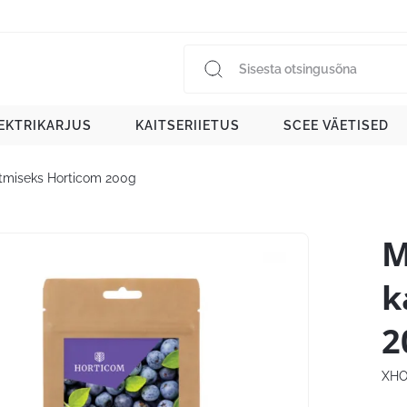
EKTRIKARJUS
KAITSERIIETUS
SCEE VÄETISED
stmiseks Horticom 200g
M
k
2
XHO