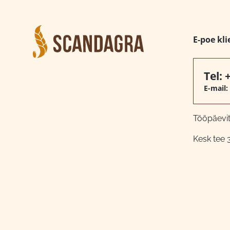
E-poe kli
Tel:
E-mail:
Tööpäeviti
Kesk tee 3