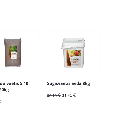
u väetis 5-10-
Sügisväetis aeda 8kg
20kg
Algne
Praegune
25,19
€
21,41
€
hind
hind
€
oli:
on:
25,19 €.
21,41 €.