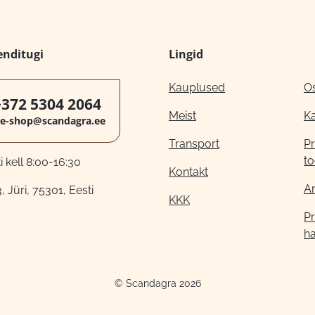
enditugi
Lingid
Kauplused
O
+372 5304 2064
Meist
K
e-shop@scandagra.ee
Transport
Pr
to
 kell 8:00-16:30
Kontakt
A
, Jüri, 75301, Eesti
KKK
Pr
h
© Scandagra 2026