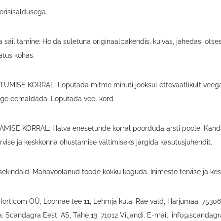
orisisaldusega.
 säilitamine: Hoida suletuna originaalpakendis, kuivas, jahedas, otses
tus kohas.
UMISE KORRAL: Loputada mitme minuti jooksul ettevaatlikult veega.
rge eemaldada. Loputada veel kord.
ISE KORRAL: Halva enesetunde korral pöörduda arsti poole. Kanda
rvise ja keskkonna ohustamise vältimiseks järgida kasutusjuhendit.
sekindaid. Mahavoolanud toode kokku koguda. Inimeste tervise ja kes
 Horticom OÜ, Loomäe tee 11, Lehmja küla, Rae vald, Harjumaa, 7530
: Scandagra Eesti AS, Tähe 13, 71012 Viljandi. E-mail:
info@scandagr