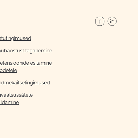
stutingimused
aubaostust taganemine
etensioonide esitamine
odetele
ndmekaitsetingimused
ivaatsussätete
aldamine