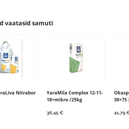
id vaatasid samuti
araLiva Nitrabor
YaraMila Complex 12-11-
Okaspu
18+mikro /25kg
30+7S 
36,45
€
41,79