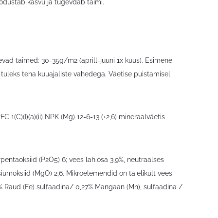
oodustab kasvu ja tugevdab taimi.
evad taimed: 30-35g/m2 (aprill-juuni 1x kuus). Esimene
 tuleks teha kuuajaliste vahedega. Väetise puistamisel
 1(C)(I)(a)(ii) NPK (Mg) 12-6-13 (+2,6) mineraalväetis
entaoksiid (P2O5) 6; vees lah.osa 3,9%, neutraalses
umoksiid (MgO) 2,6. Mikroelemendid on täielikult vees
% Raud (Fe) sulfaadina/ 0,27% Mangaan (Mn), sulfaadina /