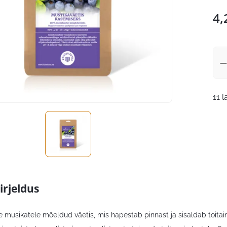
4,
11 l
irjeldus
 musikatele mõeldud väetis, mis hapestab pinnast ja sisaldab toitaine