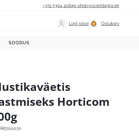
+372 5304 2064
e-shop@scandagra.ee
Logi sisse
Ostukorv
SOODUS
ustikaväetis
astmiseks Horticom
00g
R6700070