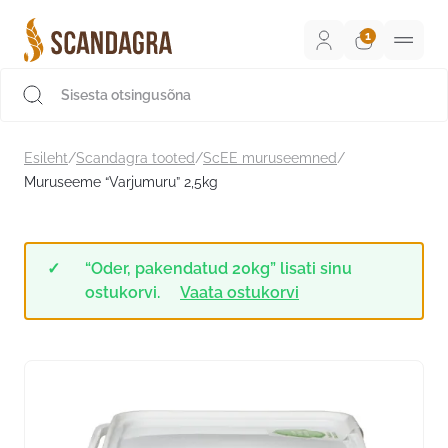
Liigu
sisu
juurde
Scandagra e-pood
Esileht
/
Scandagra tooted
/
ScEE muruseemned
/
Muruseeme “Varjumuru” 2,5kg
“Oder, pakendatud 20kg” lisati sinu
ostukorvi.
Vaata ostukorvi