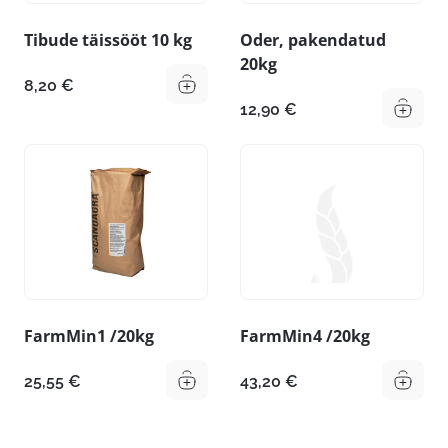
Tibude täissööt 10 kg
Oder, pakendatud
20kg
8,20
€
12,90
€
FarmMin1 /20kg
FarmMin4 /20kg
25,55
€
43,20
€