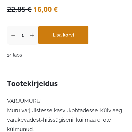
Algne
Praegune
22,85
€
16,00
€
hind
hind
oli:
on:
22,85 €.
Lisa korvi
16,00 €.
14 laos
Tootekirjeldus
VARJUMURU
Muru varjulistesse kasvukohtadesse. Külviaeg
varakevadest-hilissügiseni, kui maa ei ole
külmunud.