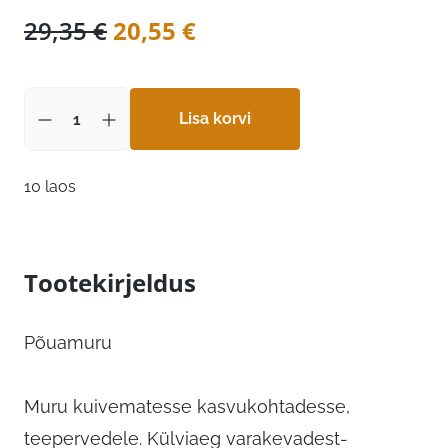
Algne
Praegune
29,35
€
20,55
€
hind
hind
oli:
on:
29,35 €.
Lisa korvi
20,55 €.
10 laos
Tootekirjeldus
Põuamuru
Muru kuivematesse kasvukohtadesse,
teepervedele. Külviaeg varakevadest-