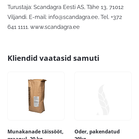
Turustaja: Scandagra Eesti AS, Tähe 13, 71012
Viljandi. E-mail:
info@scandagra.ee
, Tel. +372
641 1111. www.scandagra.ee
Kliendid vaatasid samuti
Munakanade täissööt,
Oder, pakendatud
graanul, 20 kg
20kg