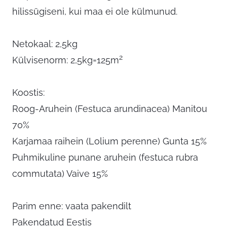
hilissügiseni, kui maa ei ole külmunud.
Netokaal: 2,5kg
2
Külvisenorm: 2,5kg=125m
Koostis:
Roog-Aruhein (Festuca arundinacea) Manitou
70%
Karjamaa raihein (Lolium perenne) Gunta 15%
Puhmikuline punane aruhein (festuca rubra
commutata) Vaive 15%
Parim enne: vaata pakendilt
Pakendatud Eestis