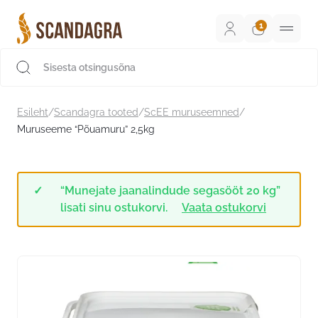
Liigu
sisu
juurde
Scandagra e-pood
Esileht
/
Scandagra tooted
/
ScEE muruseemned
/
Muruseeme “Põuamuru” 2,5kg
“Munejate jaanalindude segasööt 20 kg”
lisati sinu ostukorvi.
Vaata ostukorvi