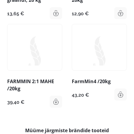
13,65
€
12,90
€
FARMMIN 2:1 MAHE
FarmMin4 /20kg
/20kg
43,20
€
39,40
€
Müüme järgmiste brändide tooteid