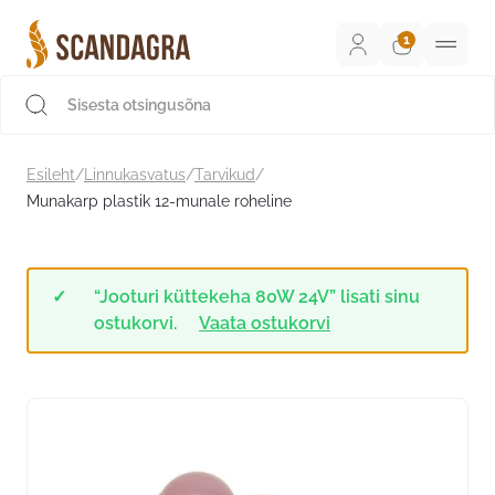
Liigu
sisu
juurde
Scandagra e-pood
Esileht
/
Linnukasvatus
/
Tarvikud
/
Munakarp plastik 12-munale roheline
“Jooturi küttekeha 80W 24V” lisati sinu
ostukorvi.
Vaata ostukorvi