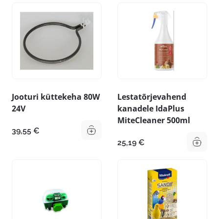
Jooturi küttekeha 80W
Lestatõrjevahend
24V
kanadele IdaPlus
MiteCleaner 500ml
39,55
€
25,19
€