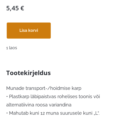
5,45
€
Lisa korvi
1 laos
Tootekirjeldus
Munade transport-/hoidmise karp
• Plastkarp läbipaistvas rohelises toonis või
alternatiivina roosa variandina
• Mahutab kuni 12 muna suurusele kuni „L“.