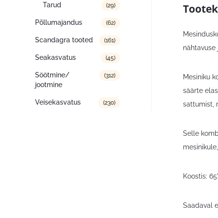
Tarud
Tootek
(29)
Põllumajandus
(62)
Mesindusko
Scandagra tooted
(161)
nähtavuse j
Seakasvatus
(45)
Söötmine/
(312)
Mesiniku k
jootmine
säärte ela
Veisekasvatus
(230)
sattumist, 
Selle kombi
mesinikule
Koostis: 65
Saadaval er