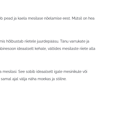
b pead ja kaela mesilase nõelamise eest. Mütsil on hea
is hõlbustab riietele juurdepääsu. Tänu varrukate ja
nesoon ideaalselt kehale, vältides mesilaste riiete alla
a mesilasi. See sobib ideaalselt igale mesinikule või
amal ajal välja näha moekas ja stiilne.