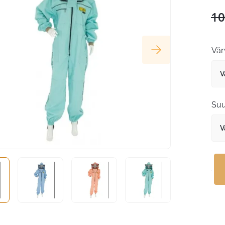
10
Vär
Suu