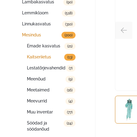
Lambakasvatus
(90)
Lemmikloom
(518)
Linnukasvatus
(310)
Mesindus
(200)
Emade kasvatus
(21)
Kaitseriietus
(13)
Lestatõrjevahendid
(7)
Meenõud
(9)
Meetaimed
(16)
Meevurrid
(4)
Muu inventar
(77)
Söödad ja
(24)
söödanõud