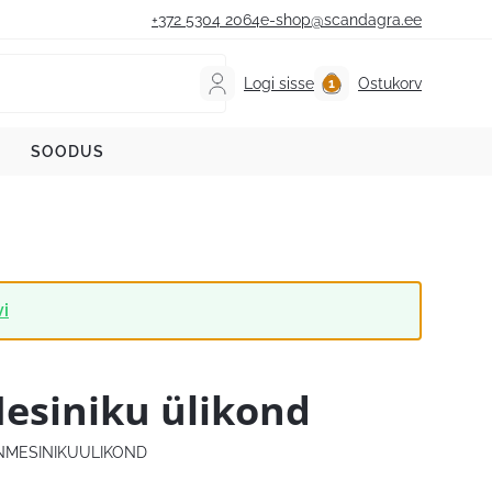
+372 5304 2064
e-shop@scandagra.ee
Logi sisse
Ostukorv
SOODUS
vi
esiniku ülikond
NMESINIKUULIKOND