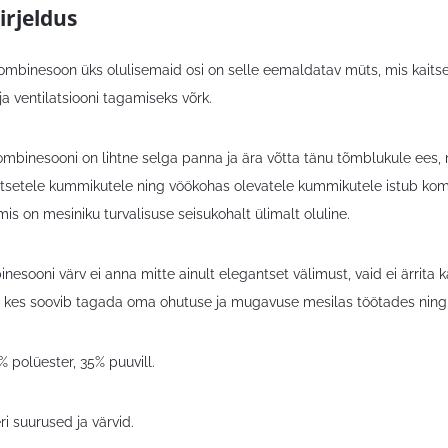
irjeldus
mbinesoon üks olulisemaid osi on selle eemaldatav müts, mis kaitse
a ventilatsiooni tagamiseks võrk.
ombinesooni on lihtne selga panna ja ära võtta tänu tõmblukule ees, m
stsetele kummikutele ning vöökohas olevatele kummikutele istub kombi
mis on mesiniku turvalisuse seisukohalt ülimalt oluline.
nesooni värv ei anna mitte ainult elegantset välimust, vaid ei ärrita k
, kes soovib tagada oma ohutuse ja mugavuse mesilas töötades ning s
% polüester, 35% puuvill.
i suurused ja värvid.