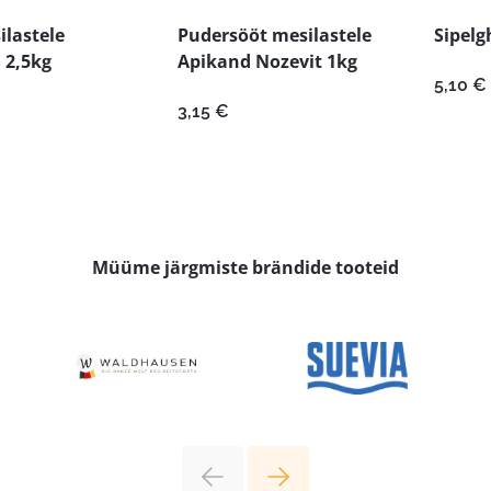
ilastele
Pudersööt mesilastele
Sipelg
 2,5kg
Apikand Nozevit 1kg
5,10
€
3,15
€
Müüme järgmiste brändide tooteid