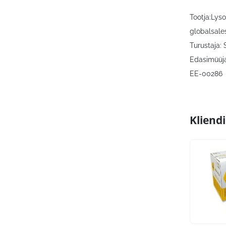
Tootja:Lys
globalsale
Turustaja: 
Edasimüüja:
EE-00286
Kliend