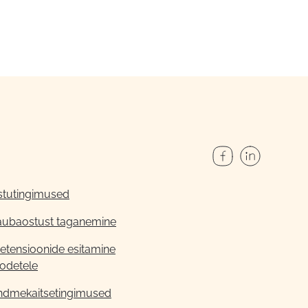
stutingimused
aubaostust taganemine
etensioonide esitamine
odetele
ndmekaitsetingimused