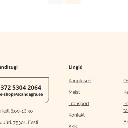
enditugi
Lingid
Kauplused
O
+372 5304 2064
Meist
K
e-shop@scandagra.ee
Transport
Pr
to
 kell 8:00-16:30
Kontakt
A
, Jüri, 75301, Eesti
KKK