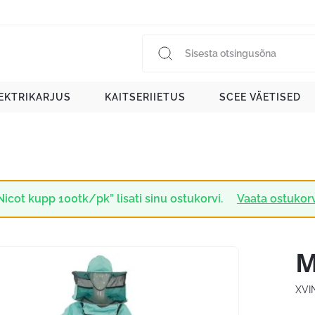
EKTRIKARJUS
KAITSERIIETUS
SCEE VÄETISED
Nicot kupp 100tk/pk” lisati sinu ostukorvi.
Vaata ostukor
M
XVI