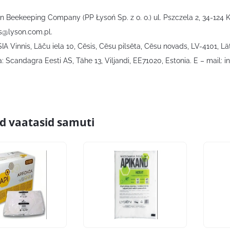
on Beekeeping Company (PP Łysoń Sp. z o. o.) ul. Pszczela 2, 34-124 
s@lyson.com.pl
.
SIA Vinnis, Lāču iela 10, Cēsis, Cēsu pilsēta, Cēsu novads, LV-4101, Lät
 Scandagra Eesti AS, Tähe 13, Viljandi, EE71020, Estonia. E – mail:
i
id vaatasid samuti