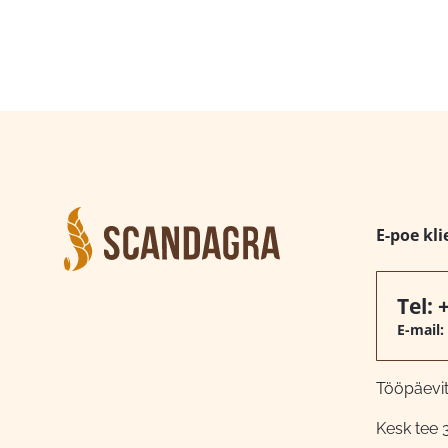
E-poe kli
Tel:
E-mail:
Tööpäeviti
Kesk tee 3