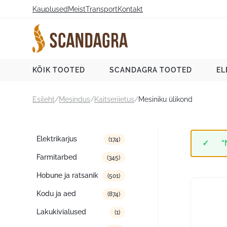
Liigu
Kauplused
Meist
Transport
Kontakt
sisu
juurde
Scandagra e-pood
KÕIK TOOTED
SCANDAGRA TOOTED
EL
Esileht
/
Mesindus
/
Kaitseriietus
/
Mesiniku ülikond
Tootekategooriad
Elektrikarjus
(174)
“
Farmitarbed
(345)
Hobune ja ratsanik
(501)
Kodu ja aed
(874)
Lakukivialused
(1)