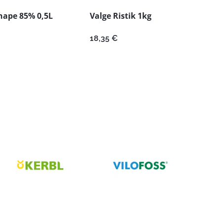
hape 85% 0,5L
Valge Ristik 1kg
18,35
€