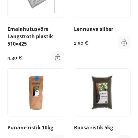
Emalahutusvõre
Lennuava siiber
Langstroth plastik
1,90
€
510×425
4,30
€
Punane ristik 10kg
Roosa ristik 5kg