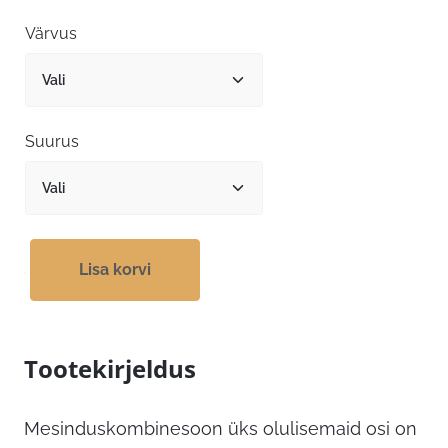
oli:
on:
Värvus
107,00 €.
80,25 €.
Suurus
Lisa korvi
Tootekirjeldus
Mesinduskombinesoon üks olulisemaid osi on