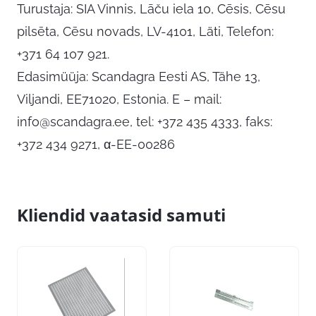
Turustaja: SIA Vinnis, Lāču iela 10, Cēsis, Cēsu
pilsēta, Cēsu novads, LV-4101, Läti, Telefon:
+371 64 107 921.
Edasimüüja: Scandagra Eesti AS, Tähe 13,
Viljandi, EE71020, Estonia. E – mail:
info@scandagra.ee
, tel: +372 435 4333, faks:
+372 434 9271, α-EE-00286
Kliendid vaatasid samuti