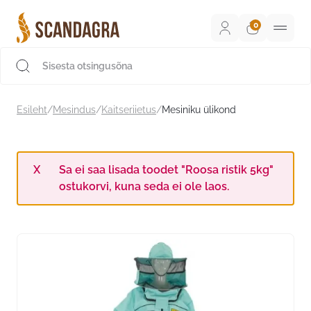
Liigu
sisu
juurde
Scandagra e-pood
Esileht
/
Mesindus
/
Kaitseriietus
/
Mesiniku ülikond
Sa ei saa lisada toodet "Roosa ristik 5kg"
ostukorvi, kuna seda ei ole laos.