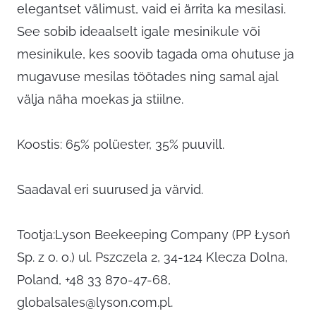
elegantset välimust, vaid ei ärrita ka mesilasi.
See sobib ideaalselt igale mesinikule või
mesinikule, kes soovib tagada oma ohutuse ja
mugavuse mesilas töötades ning samal ajal
välja näha moekas ja stiilne.
Koostis: 65% polüester, 35% puuvill.
Saadaval eri suurused ja värvid.
Tootja:Lyson Beekeeping Company (PP Łysoń
Sp. z o. o.) ul. Pszczela 2, 34-124 Klecza Dolna,
Poland, +48 33 870-47-68,
globalsales@lyson.com.pl
.