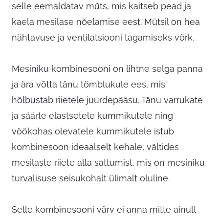
selle eemaldatav müts, mis kaitseb pead ja
kaela mesilase nõelamise eest. Mütsil on hea
nähtavuse ja ventilatsiooni tagamiseks võrk.
Mesiniku kombinesooni on lihtne selga panna
ja ära võtta tänu tõmblukule ees, mis
hõlbustab riietele juurdepääsu. Tänu varrukate
ja säärte elastsetele kummikutele ning
vöökohas olevatele kummikutele istub
kombinesoon ideaalselt kehale, vältides
mesilaste riiete alla sattumist, mis on mesiniku
turvalisuse seisukohalt ülimalt oluline.
Selle kombinesooni värv ei anna mitte ainult