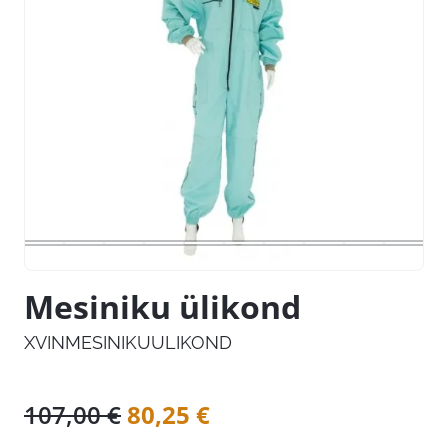
Mesiniku ülikond
XVINMESINIKUULIKOND
Algne
Praegune
107,00
€
80,25
€
hind
hind