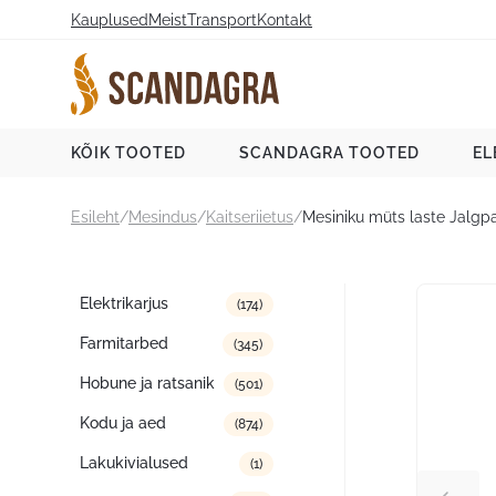
Liigu
Kauplused
Meist
Transport
Kontakt
sisu
juurde
Scandagra e-pood
KÕIK TOOTED
SCANDAGRA TOOTED
EL
Esileht
/
Mesindus
/
Kaitseriietus
/
Mesiniku müts laste Jalgpa
Tootekategooriad
Elektrikarjus
(174)
Farmitarbed
(345)
Hobune ja ratsanik
(501)
Kodu ja aed
(874)
Lakukivialused
(1)