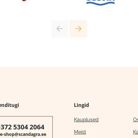
enditugi
Lingid
Kauplused
O
+372 5304 2064
Meist
K
e-shop@scandagra.ee