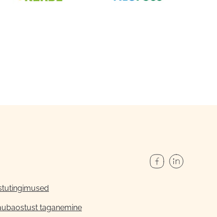
stutingimused
aubaostust taganemine