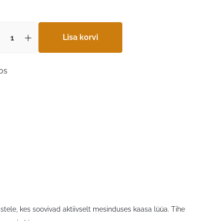
hind
hind
oli:
on:
18,99 €.
Lisa korvi
14,24 €.
aos
tele, kes soovivad aktiivselt mesinduses kaasa lüüa. Tihe