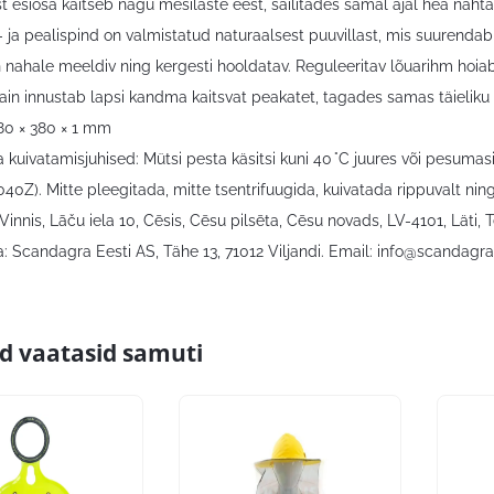
t esiosa kaitseb nägu mesilaste eest, säilitades samal ajal hea nähta
a- ja pealispind on valmistatud naturaalsest puuvillast, mis suurend
 nahale meeldiv ning kergesti hooldatav. Reguleeritav lõuarihm hoiab mü
sain innustab lapsi kandma kaitsvat peakatet, tagades samas täieliku
80 × 380 × 1 mm
 kuivatamisjuhised: Mütsi pesta käsitsi kuni 40 °C juures või pesumas
40Z). Mitte pleegitada, mitte tsentrifuugida, kuivatada rippuvalt ning
 Vinnis, Lāču iela 10, Cēsis, Cēsu pilsēta, Cēsu novads, LV-4101, Läti, T
: Scandagra Eesti AS, Tähe 13, 71012 Viljandi. Email:
info@scandagra
id vaatasid samuti