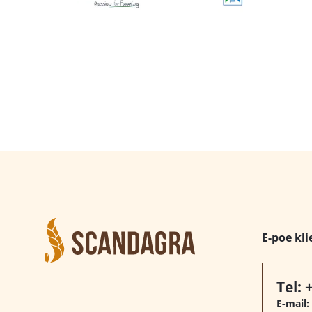
E-poe kli
Tel:
E-mail: