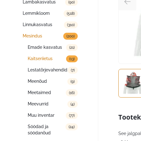
Lambakasvatus
(90)
Lemmikloom
(518)
Linnukasvatus
(310)
Mesindus
(200)
Emade kasvatus
(21)
Kaitseriietus
(13)
Lestatõrjevahendid
(7)
Meenõud
(9)
Meetaimed
(16)
Meevurrid
(4)
Tootek
Muu inventar
(77)
Söödad ja
(24)
söödanõud
See jalgpa