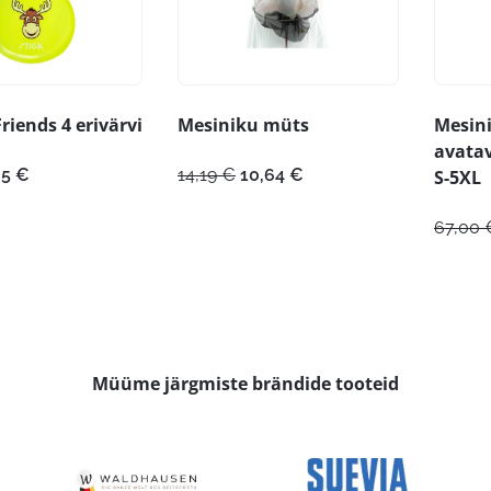
riends 4 erivärvi
Mesiniku müts
Mesin
avatav
gne
Praegune
Algne
Praegune
85
€
14,19
€
10,64
€
S-5XL
nd
hind
hind
hind
:
on:
oli:
on:
67,00
5 €.
1,85 €.
14,19 €.
10,64 €.
Müüme järgmiste brändide tooteid