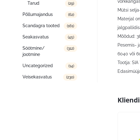
võrkkangas
Tarud
(29)
Mütsi selj
Põllumajandus
(62)
Materjal on
Scandagra tooted
(161)
jalgpallidi
Mõõdud: 3
Seakasvatus
(45)
Pesemis- ja
Söötmine/
(312)
6040 või 60
jootmine
Tootja: SIA
Uncategorized
(14)
Edasimüüja
Veisekasvatus
(230)
Kliend