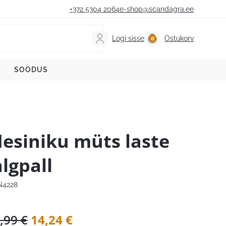
+372 5304 2064
e-shop@scandagra.ee
Logi sisse
Ostukorv
SOODUS
esiniku müts laste
algpall
N4228
Algne
Praegune
,99
€
14,24
€