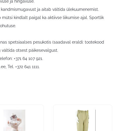
vuse ja hingavuse.
ab kandmismugavust ja aitab vältida ülekuumenemist.
tsi kindlalt paigal ka aktiivse liikumise ajal. Sportlik
 ohutuse.
inas spetsiaalses pesukotis (saadaval eraldi: tootekood
 vältida otsest päikesevalgust.
elefon: +371 64 107 921.
.ee
, Tel. +372 641 1111.