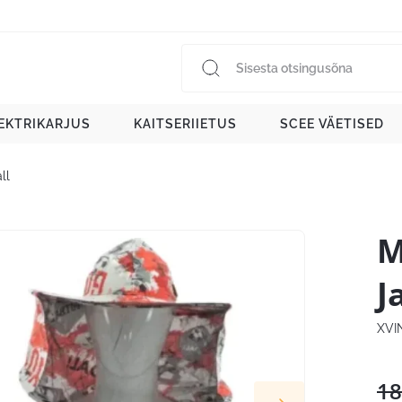
EKTRIKARJUS
KAITSERIIETUS
SCEE VÄETISED
ll
M
J
XVI
18