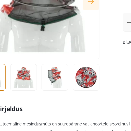
2 l
irjeldus
lliteemaline mesindusmüts on suurepärane valik noortele spordihuvilis