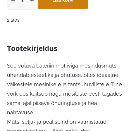
18,99 €.
Lisa korvi
14,24 €.
2 laos
Tootekirjeldus
See võluva baleriinimotiiviga mesindusmüts
ühendab esteetika ja ohutuse, olles ideaalne
väikestele mesinikele ja tantsuhuvilistele. Tihe
võrk ees kaitseb nägu mesilaste eest, tagades
samal ajal piisava õhuringluse ja hea
nähtavuse.
Mütsi selja- ja pealispind on valmistatud