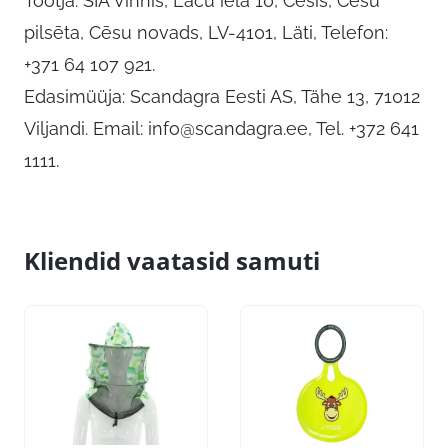
Tootja: SIA Vinnis, Lāču iela 10, Cēsis, Cēsu
pilsēta, Cēsu novads, LV-4101, Läti, Telefon:
+371 64 107 921.
Edasimüüja: Scandagra Eesti AS, Tähe 13, 71012
Viljandi. Email:
info@scandagra.ee
, Tel. +372 641
1111.
Kliendid vaatasid samuti