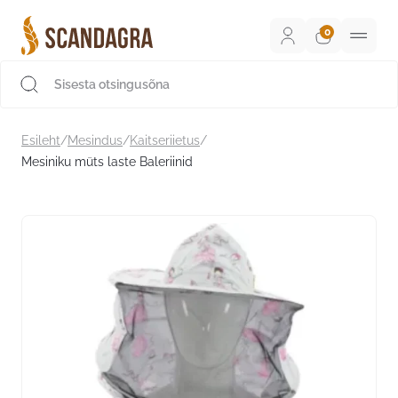
Liigu
sisu
juurde
Scandagra e-pood
Esileht
/
Mesindus
/
Kaitseriietus
/
Mesiniku müts laste Baleriinid