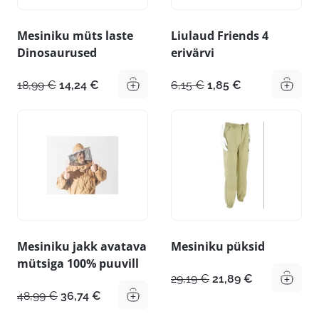
Mesiniku müts laste
Liulaud Friends 4
Dinosaurused
erivärvi
Algne
Praegune
Algne
Praegune
18,99
€
14,24
€
6,15
€
1,85
€
hind
hind
hind
hind
oli:
on:
oli:
on:
18,99 €.
14,24 €.
6,15 €.
1,85 €.
Mesiniku jakk avatava
Mesiniku püksid
mütsiga 100% puuvill
Algne
Praegune
29,19
€
21,89
€
hind
hind
Algne
Praegune
48,99
€
36,74
€
oli:
on:
hind
hind