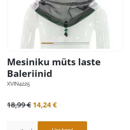
Mesiniku müts laste
Baleriinid
XVIN4225
Algne
Praegune
18,99
€
14,24
€
hind
hind
oli:
on: