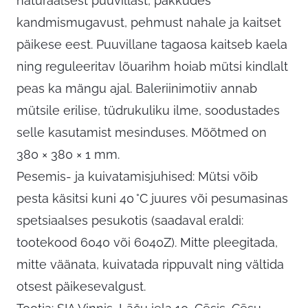
naturaalsest puuvillast, pakkudes
kandmismugavust, pehmust nahale ja kaitset
päikese eest. Puuvillane tagaosa kaitseb kaela
ning reguleeritav lõuarihm hoiab mütsi kindlalt
peas ka mängu ajal. Baleriinimotiiv annab
mütsile erilise, tüdrukuliku ilme, soodustades
selle kasutamist mesinduses. Mõõtmed on
380 × 380 × 1 mm.
Pesemis- ja kuivatamisjuhised: Mütsi võib
pesta käsitsi kuni 40 °C juures või pesumasinas
spetsiaalses pesukotis (saadaval eraldi:
tootekood 6040 või 6040Z). Mitte pleegitada,
mitte väänata, kuivatada rippuvalt ning vältida
otsest päikesevalgust.