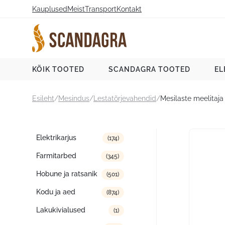
Liigu
Kauplused
Meist
Transport
Kontakt
sisu
juurde
Scandagra e-pood
KÕIK TOOTED
SCANDAGRA TOOTED
EL
Esileht
/
Mesindus
/
Lestatõrjevahendid
/
Mesilaste meelitaj
Tootekategooriad
Elektrikarjus
(174)
Farmitarbed
(345)
Hobune ja ratsanik
(501)
Kodu ja aed
(874)
Lakukivialused
(1)