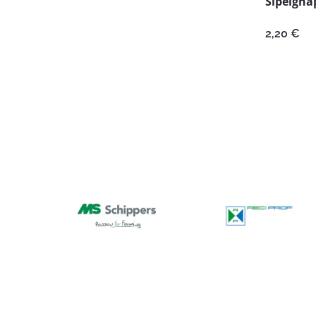
Sipelgha
2,20
€