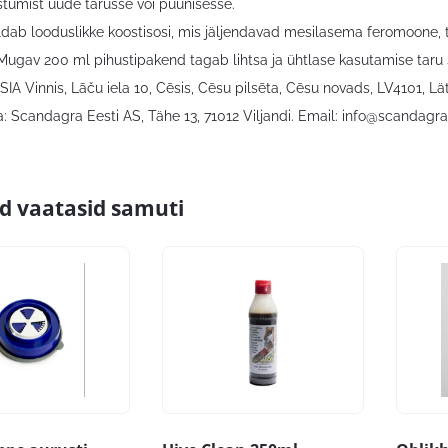
tumist uude tarusse või püünisesse.
ldab looduslikke koostisosi, mis jäljendavad mesilasema feromoone, t
Mugav 200 ml pihustipakend tagab lihtsa ja ühtlase kasutamise taru s
SIA Vinnis, Lāču iela 10, Cēsis, Cēsu pilsēta, Cēsu novads, LV4101, Läti
: Scandagra Eesti AS, Tähe 13, 71012 Viljandi. Email:
info@scandagra
id vaatasid samuti