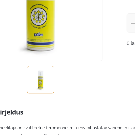
6 l
irjeldus
meelitaja on kvaliteetne feromoone imiteeriv pihustatav vahend, mis