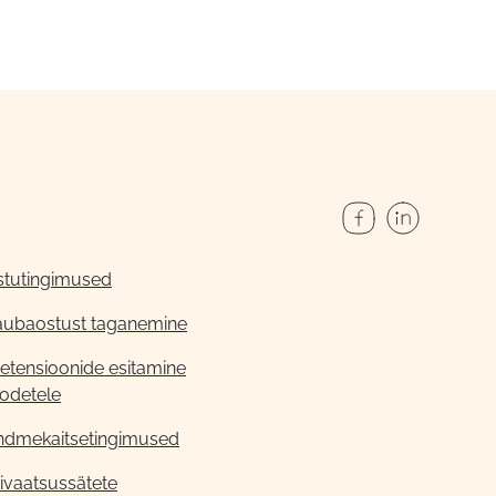
stutingimused
aubaostust taganemine
etensioonide esitamine
odetele
ndmekaitsetingimused
ivaatsussätete