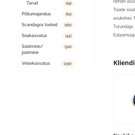
nende asus
Tarud
(29)
Toode sisa
Põllumajandus
(62)
asukohas. 
Scandagra tooted
(161)
Turundaja: 
Edasimüüja
Seakasvatus
(45)
Söötmine/
(312)
jootmine
Kliend
Veisekasvatus
(230)