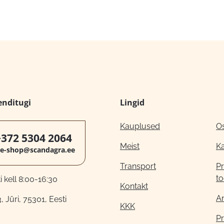
enditugi
Lingid
Kauplused
O
+372 5304 2064
Meist
K
e-shop@scandagra.ee
Transport
Pr
to
 kell 8:00-16:30
Kontakt
A
, Jüri, 75301, Eesti
KKK
Pr