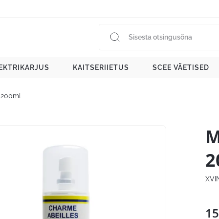
EKTRIKARJUS
KAITSERIIETUS
SCEE VÄETISED
a 200ml
M
2
XVI
15