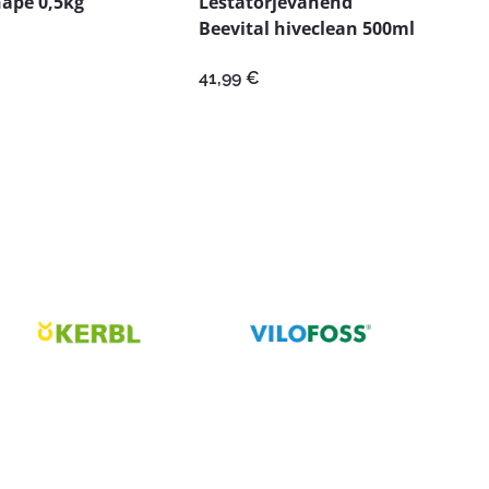
ape 0,5kg
Lestatõrjevahend
Beevital hiveclean 500ml
41,99
€