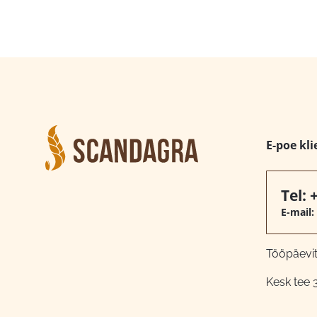
E-poe kli
Tel:
E-mail:
Tööpäeviti
Kesk tee 3