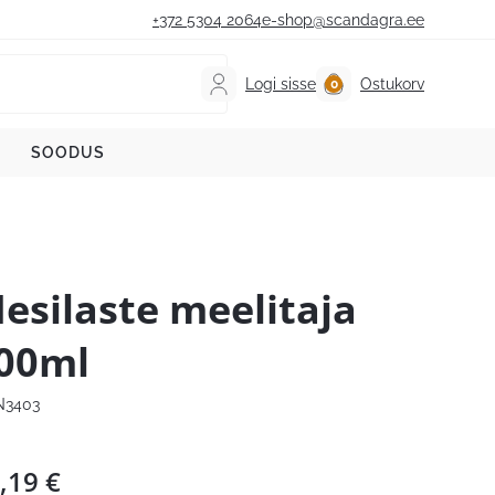
+372 5304 2064
e-shop@scandagra.ee
Logi sisse
Ostukorv
SOODUS
esilaste meelitaja
00ml
N3403
,19
€