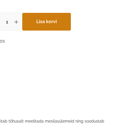
Lisa korvi
aos
 aitab tõhusalt meelitada mesilasülemeid ning soodustab