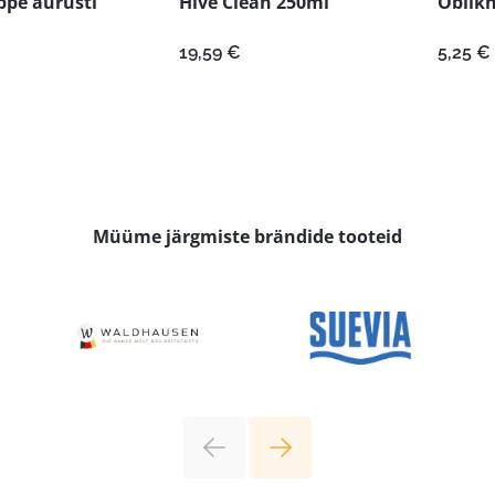
ppe aurusti
Hive Clean 250ml
Oblikh
19,59
€
5,25
€
Müüme järgmiste brändide tooteid