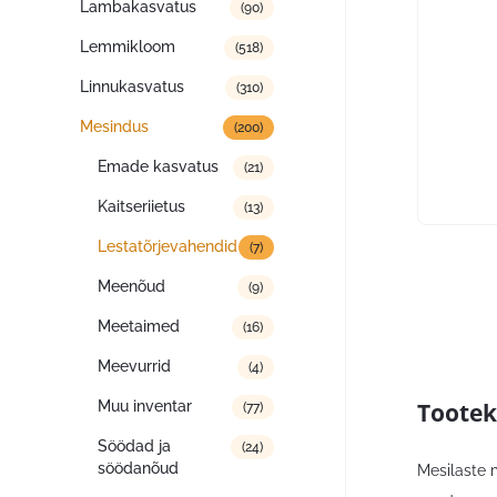
Lambakasvatus
(90)
Lemmikloom
(518)
Linnukasvatus
(310)
Mesindus
(200)
Emade kasvatus
(21)
Kaitseriietus
(13)
Lestatõrjevahendid
(7)
Meenõud
(9)
Meetaimed
(16)
Meevurrid
(4)
Tootek
Muu inventar
(77)
Söödad ja
(24)
söödanõud
Mesilaste 