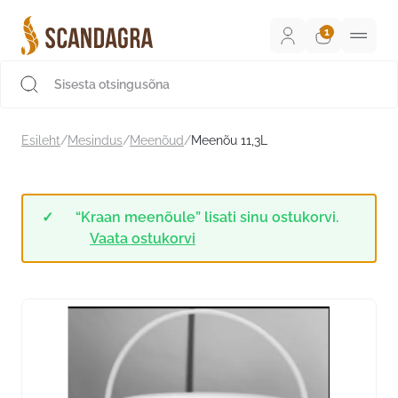
Liigu
sisu
juurde
Scandagra e-pood
Esileht
/
Mesindus
/
Meenõud
/
Meenõu 11,3L
“Kraan meenõule” lisati sinu ostukorvi.
Vaata ostukorvi