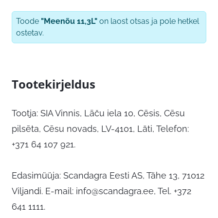
Toode
"Meenõu 11,3L"
on laost otsas ja pole hetkel
ostetav.
Tootekirjeldus
Tootja: SIA Vinnis, Lāču iela 10, Cēsis, Cēsu
pilsēta, Cēsu novads, LV-4101, Läti, Telefon:
+371 64 107 921.
Edasimüüja: Scandagra Eesti AS, Tähe 13, 71012
Viljandi. E-mail:
info@scandagra.ee
, Tel. +372
641 1111.