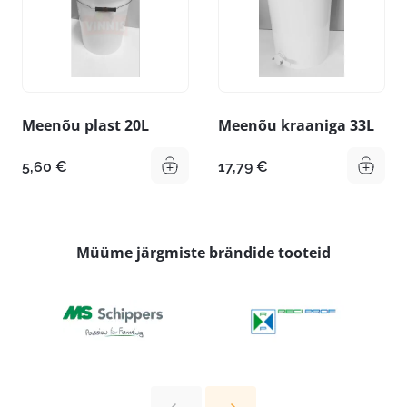
Meenõu plast 20L
Meenõu kraaniga 33L
5,60
€
17,79
€
Müüme järgmiste brändide tooteid