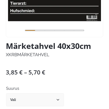
Märketahvel 40x30cm
XKRBMÄRKETAHVEL
Hinnavahemik:
3,85
€
–
5,70
€
3,85 €
kuni
Suurus
5,70 €