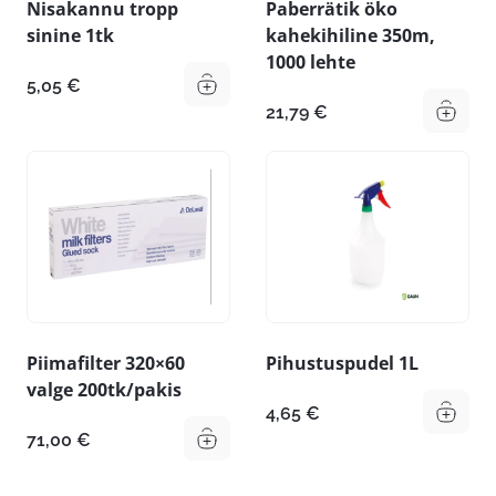
Nisakannu tropp
Paberrätik öko
sinine 1tk
kahekihiline 350m,
1000 lehte
5,05
€
21,79
€
Piimafilter 320×60
Pihustuspudel 1L
valge 200tk/pakis
4,65
€
71,00
€