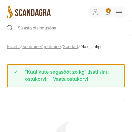
Liigu
sisu
juurde
Scandagra e-pood
Esileht
/
Söötmine/ jootmine
/
Söödad
/
Mais, 20kg
“Küülikute segasööt 20 kg” lisati sinu
ostukorvi.
Vaata ostukorvi