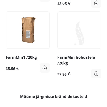
13,65
€
FarmMin1 /20kg
FarmMin hobustele
/20kg
25,55
€
27,95
€
Müüme järgmiste brändide tooteid