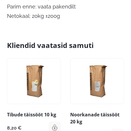
Parim enne: vaata pakendilt
Netokaal: 20kg ±200g
Kliendid vaatasid samuti
Tibude täissööt 10 kg
Noorkanade täissööt
20 kg
8,20
€