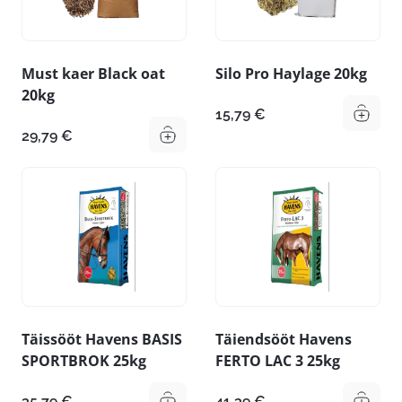
Must kaer Black oat
Silo Pro Haylage 20kg
20kg
15,79
€
29,79
€
Täissööt Havens BASIS
Täiendsööt Havens
SPORTBROK 25kg
FERTO LAC 3 25kg
35,79
€
41,39
€