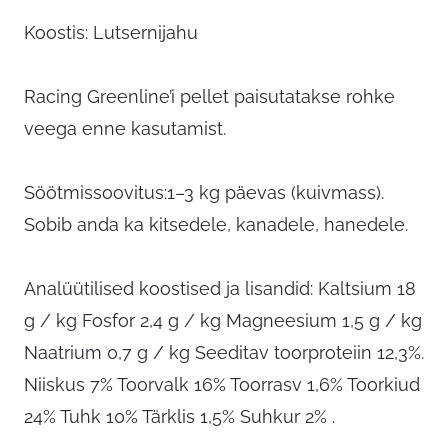
Koostis: Lutsernijahu
Racing Greenline’i pellet paisutatakse rohke
veega enne kasutamist.
Söötmissoovitus:1–3 kg päevas (kuivmass).
Sobib anda ka kitsedele, kanadele, hanedele.
Analüütilised koostised ja lisandid: Kaltsium 18
g / kg Fosfor 2,4 g / kg Magneesium 1,5 g / kg
Naatrium 0,7 g / kg Seeditav toorproteiin 12,3%.
Niiskus 7% Toorvalk 16% Toorrasv 1,6% Toorkiud
24% Tuhk 10% Tärklis 1,5% Suhkur 2% .