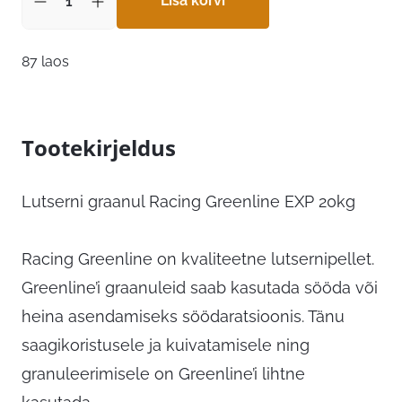
Lisa korvi
87 laos
Tootekirjeldus
Lutserni graanul Racing Greenline EXP 20kg
Racing Greenline on kvaliteetne lutsernipellet.
Greenline’i graanuleid saab kasutada sööda või
heina asendamiseks söödaratsioonis. Tänu
saagikoristusele ja kuivatamisele ning
granuleerimisele on Greenline’i lihtne