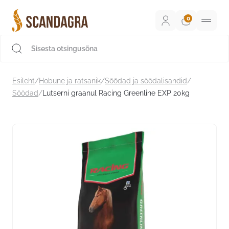
Liigu
sisu
juurde
Scandagra e-pood
Esileht
/
Hobune ja ratsanik
/
Söödad ja söödalisandid
/
Söödad
/
Lutserni graanul Racing Greenline EXP 20kg