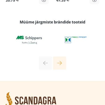
Müüme järgmiste brändide tooteid