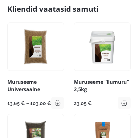
Kliendid vaatasid samuti
Muruseeme
Muruseeme “Ilumuru”
Universaalne
2,5kg
Hinnavahemik:
13,65
€
–
103,00
€
23,05
€
13,65 €
kuni
103,00 €