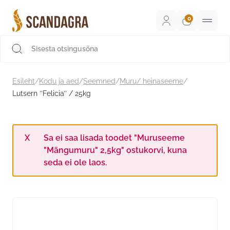
Liigu
sisu
juurde
Scandagra e-pood
Esileht
/
Kodu ja aed
/
Seemned
/
Muru/ heinaseeme
/
Lutsern ’’Felicia’’ / 25kg
Sa ei saa lisada toodet "Muruseeme
"Mängumuru" 2,5kg" ostukorvi, kuna
seda ei ole laos.