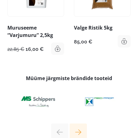
Muruseeme
Valge Ristik 5kg
“Varjumuru” 2,5kg
85,00
€
Algne
Praegune
22,85
€
16,00
€
hind
hind
oli:
on:
22,85 €.
16,00 €.
Müüme järgmiste brändide tooteid