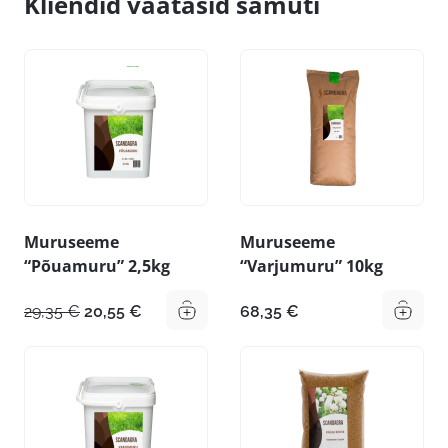
Kliendid vaatasid samuti
Muruseeme
Muruseeme
“Põuamuru” 2,5kg
“Varjumuru” 10kg
Algne
Praegune
29,35
€
20,55
€
68,35
€
hind
hind
oli:
on:
29,35 €.
20,55 €.