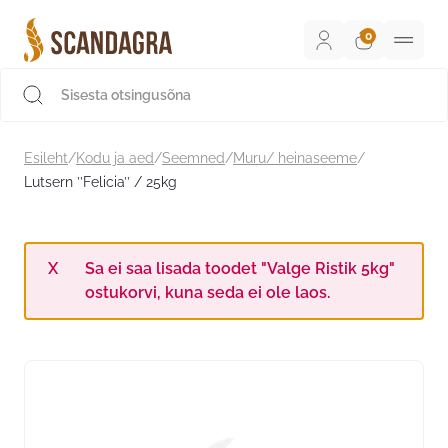
Liigu
sisu
juurde
Scandagra e-pood
Esileht
/
Kodu ja aed
/
Seemned
/
Muru/ heinaseeme
/
Lutsern ’’Felicia’’ / 25kg
Sa ei saa lisada toodet "Valge Ristik 5kg"
ostukorvi, kuna seda ei ole laos.