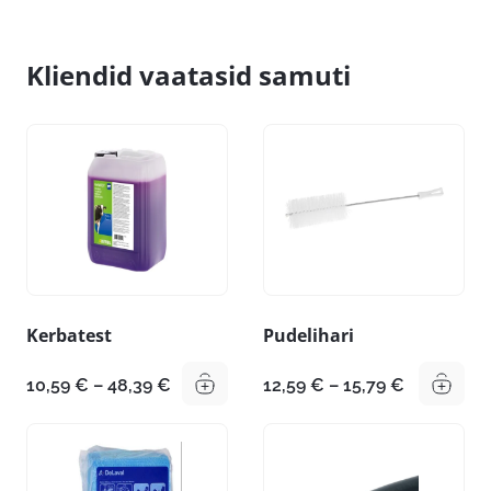
Kliendid vaatasid samuti
Kerbatest
Pudelihari
Hinnavahemik:
Hinnavahe
10,59
€
–
48,39
€
12,59
€
–
15,79
€
10,59 €
12,59 €
kuni
kuni
48,39 €
15,79 €