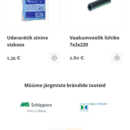
Udararätik sinine
Vaakumvoolik lühike
viskoos
7x3x220
1,35
€
2,80
€
Müüme järgmiste brändide tooteid