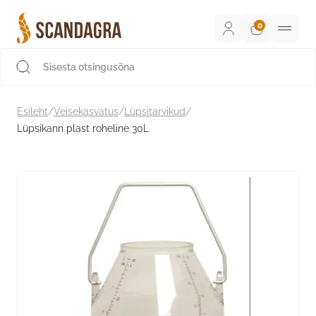
Liigu
sisu
juurde
Scandagra e-pood
Esileht
/
Veisekasvatus
/
Lüpsitarvikud
/
Lüpsikann plast roheline 30L