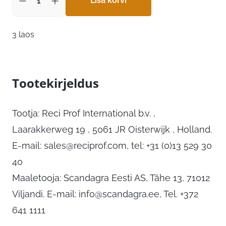
Lisa korvi
3 laos
Tootekirjeldus
Tootja: Reci Prof International b.v. ,
Laarakkerweg 19 , 5061 JR Oisterwijk , Holland.
E-mail:
sales@reciprof.com
, tel: +31 (0)13 529 30
40
Maaletooja: Scandagra Eesti AS, Tähe 13, 71012
Viljandi. E-mail:
info@scandagra.ee
, Tel. +372
641 1111