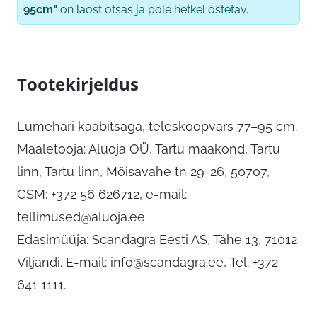
95cm"
on laost otsas ja pole hetkel ostetav.
Tootekirjeldus
Lumehari kaabitsaga, teleskoopvars 77–95 cm.
Maaletooja: Aluoja OÜ, Tartu maakond, Tartu
linn, Tartu linn, Mõisavahe tn 29-26, 50707,
GSM: +372 56 626712, e-mail:
tellimused@aluoja.ee
Edasimüüja: Scandagra Eesti AS, Tähe 13, 71012
Viljandi. E-mail:
info@scandagra.ee
, Tel. +372
641 1111.