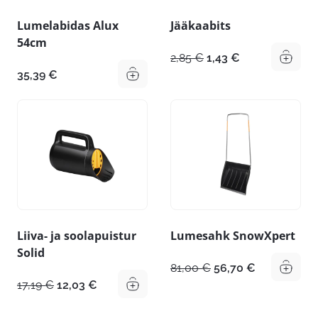
Lumelabidas Alux
Jääkaabits
54cm
Algne
Praegune
2,85
€
1,43
€
hind
hind
35,39
€
oli:
on:
2,85 €.
1,43 €.
Liiva- ja soolapuistur
Lumesahk SnowXpert
Solid
Algne
Praegune
81,00
€
56,70
€
hind
hind
Algne
Praegune
17,19
€
12,03
€
oli:
on:
hind
hind
81,00 €.
56,70 €.
oli:
on: