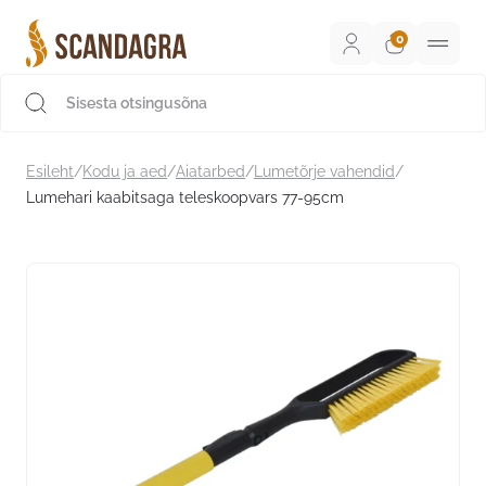
Liigu
sisu
juurde
Scandagra e-pood
Esileht
/
Kodu ja aed
/
Aiatarbed
/
Lumetõrje vahendid
/
Lumehari kaabitsaga teleskoopvars 77-95cm