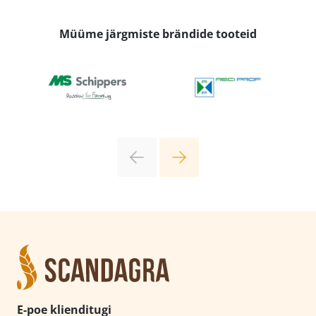
17,19 €.
12,03 €.
Müüme järgmiste brändide tooteid
E-poe klienditugi