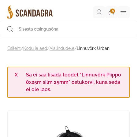
Liigu
sisu
juurde
Scandagra e-pood
Esileht
/
Kodu ja aed
/
Aialindudele
/
Linnuvõrk Urban
Sa ei saa lisada toodet "Linnuvõrk Piippo
8x25m silm 25mm" ostukorvi, kuna seda
ei ole laos.