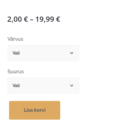
Hinnavahemik:
2,00
€
–
19,99
€
2,00 €
kuni
Värvus
19,99 €
Suurus
Lisa korvi