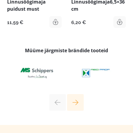
Linnusöögimaja
Linnusöögimaja6,5×36
puidust must
cm
11,59
€
6,20
€
Müüme järgmiste brändide tooteid