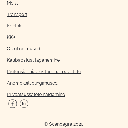
Meist
Transport
Kontakt
KKK
Ostutingimused
Kaubaostust taganemine
Pretensioonide esitamine toodetele
Andmekaitsetingimused
Privaatsussätete haldamine
© Scandagra 2026