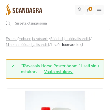
Liigu
sisu
juurde
Scandagra e-pood
Esileht
/
Hobune ja ratsanik
/
Söödad ja söödalisandid
/
Mineraalsöödad ja lisandid
/
Linaõli loomadele 5L
“Tõrvasalv Horse Power 800ml” lisati sinu
ostukorvi.
Vaata ostukorvi