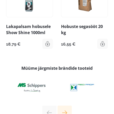
Lakapalsam hobusele
Hobuste segasööt 20
Show Shine 1000ml
kg
18,79
€
16,55
€
Müüme järgmiste brändide tooteid