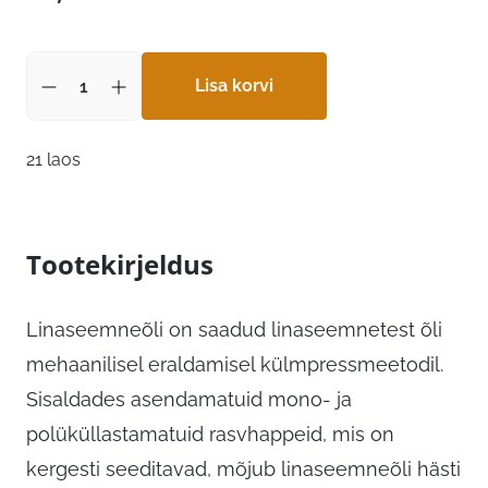
Lisa korvi
21 laos
Tootekirjeldus
Linaseemneõli on saadud linaseemnetest õli
mehaanilisel eraldamisel külmpressmeetodil.
Sisaldades asendamatuid mono- ja
polüküllastamatuid rasvhappeid, mis on
kergesti seeditavad, mõjub linaseemneõli hästi