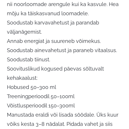
nii noorloomade arengule kui ka kasvule. Hea
mõju ka täiskasvanud loomadele.
Soodustab karvavahetust ja parandab
väljanägemist.
Annab energiat ja suureneb võimekus.
Soodustab ainevahetust ja paraneb vitaalsus.
Soodustab tiinust.
Soovituslikud kogused päevas sõltuvalt
kehakaalust:
Hobused 50–300 ml
Treeningperioodil 50–100ml
Võistlusperioodil 150–300ml
Manustada eraldi või lisada söödale. Üks kuur
võiks kesta 3–8 nädalat. Pidada vahet ja siis