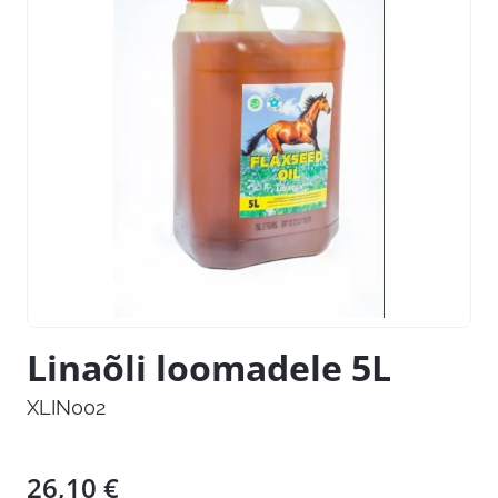
Linaõli loomadele 5L
XLIN002
26,10
€