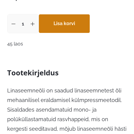
Lisa korvi
45 laos
Tootekirjeldus
Linaseemneõli on saadud linaseemnetest õli
mehaanilisel eraldamisel külmpressmeetodil.
Sisaldades asendamatuid mono- ja
polüküllastamatuid rasvhappeid, mis on
kergesti seeditavad, mõjub linaseemneõli hästi