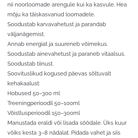
nii noorloomade arengule kui ka kasvule. Hea
mõju ka täiskasvanud loomadele.
Soodustab karvavahetust ja parandab
väljanägemist.
Annab energiat ja suureneb võimekus.
Soodustab ainevahetust ja paraneb vitaalsus.
Soodustab tiinust.
Soovituslikud kogused päevas sõltuvalt
kehakaalust:
Hobused 50–300 ml
Treeningperioodil 50–100ml
Võistlusperioodil 150–300ml
Manustada eraldi või lisada söödale. Üks kuur
võiks kesta 3–8 nädalat. Pidada vahet ja siis