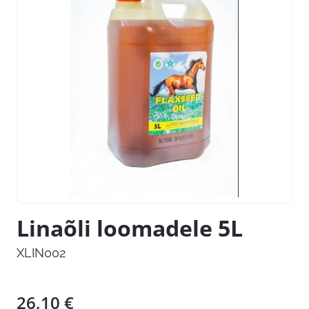
Linaõli loomadele 5L
XLIN002
26,10
€