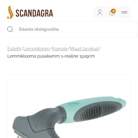
Liigu
sisu
juurde
Scandagra e-pood
Esileht
/
Lemmikloom
/
Koerale
/
Muud tarvikud
/
Lemmiklooma pusakamm 1-realine 15x9cm