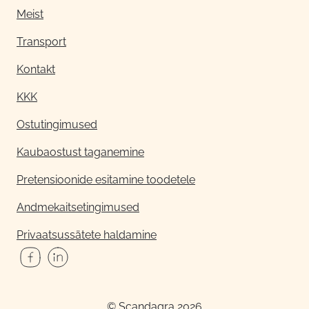
Meist
Transport
Kontakt
KKK
Ostutingimused
Kaubaostust taganemine
Pretensioonide esitamine toodetele
Andmekaitsetingimused
Privaatsussätete haldamine
© Scandagra 2026