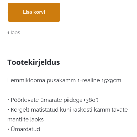
Lisa korvi
1 laos
Tootekirjeldus
Lemmiklooma pusakamm 1-realine 15x9cm
• Pöörlevate ümarate piidega (360°)
• Kergelt matistatud kuni raskesti kammitavate
mantlite jaoks
• Ümardatud