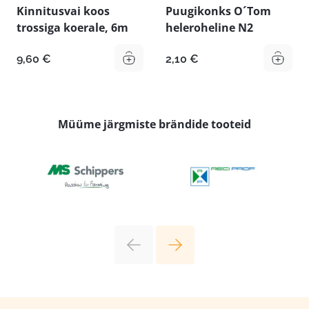
Kinnitusvai koos
Puugikonks O´Tom
trossiga koerale, 6m
heleroheline N2
9,60
€
2,10
€
Müüme järgmiste brändide tooteid