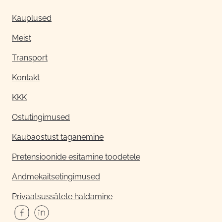
Kauplused
Meist
Transport
Kontakt
KKK
Ostutingimused
Kaubaostust taganemine
Pretensioonide esitamine toodetele
Andmekaitsetingimused
Privaatsussätete haldamine