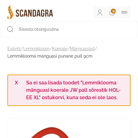
Liigu
sisu
juurde
Scandagra e-pood
Esileht
/
Lemmikloom
/
Koerale
/
Mänguasjad
/
Lemmiklooma mänguasi punane pull 9cm
Sa ei saa lisada toodet "Lemmiklooma
mänguasi koerale JW pall sõrestik HOL-
EE XL" ostukorvi, kuna seda ei ole laos.