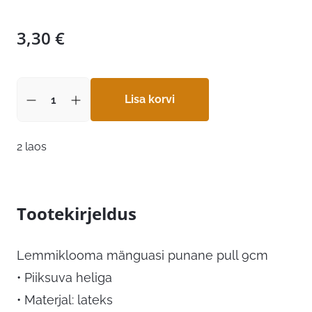
3,30
€
Lisa korvi
2 laos
Tootekirjeldus
Lemmiklooma mänguasi punane pull 9cm
• Piiksuva heliga
• Materjal: lateks