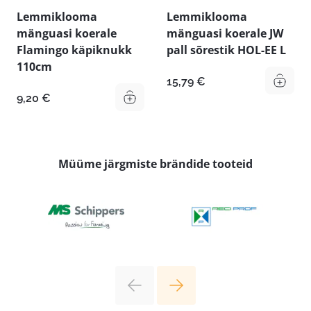
Lemmiklooma
Lemmiklooma
mänguasi koerale
mänguasi koerale JW
Flamingo käpiknukk
pall sõrestik HOL-EE L
110cm
15,79
€
9,20
€
Müüme järgmiste brändide tooteid