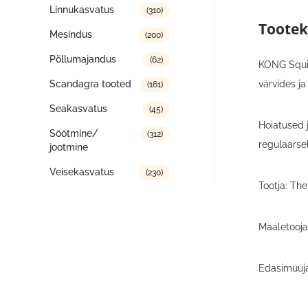
Linnukasvatus
(310)
Tootek
Mesindus
(200)
Põllumajandus
(62)
KONG Squig
värvides ja
Scandagra tooted
(161)
Seakasvatus
(45)
Hoiatused 
Söötmine/
(312)
regulaarsel
jootmine
Veisekasvatus
(230)
Tootja: Th
Maaletooja
Edasimüüja