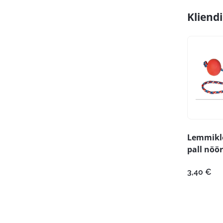
Kliend
Lemmikl
pall nöör
3,40
€