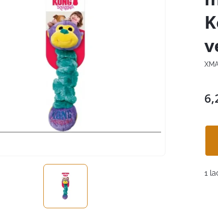
K
v
XMA
6,
1 la