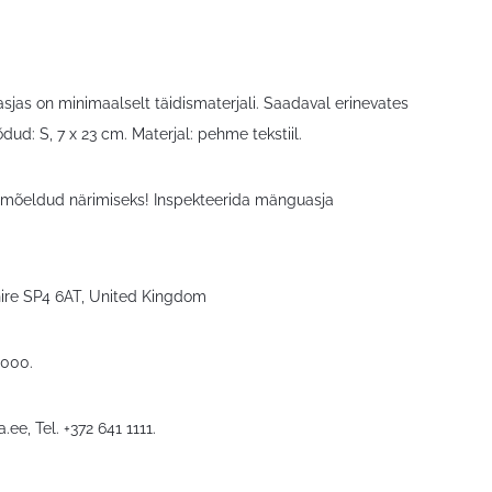
as on minimaalselt täidismaterjali. Saadaval erinevates
dud: S, 7 x 23 cm. Materjal: pehme tekstiil.
e mõeldud närimiseks! Inspekteerida mänguasja
hire SP4 6AT, United Kingdom
5000.
a.ee
, Tel. +372 641 1111.