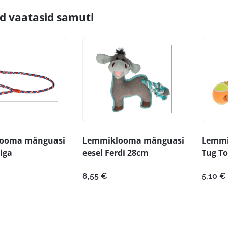
id vaatasid samuti
ooma mänguasi
Lemmiklooma mänguasi
Lemmi
iga
eesel Ferdi 28cm
Tug To
8,55
€
5,10
€