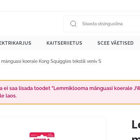
EKTRIKARJUS
KAITSERIIETUS
SCEE VÄETISED
änguasi koerale Kong Squiggles tekstiil veniv S
a ei saa lisada toodet "Lemmiklooma mänguasi koerale JW p
le laos.
L
m