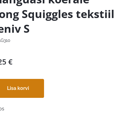
ong Squiggles tekstiil
eniv S
G310
25
€
Lisa korvi
os