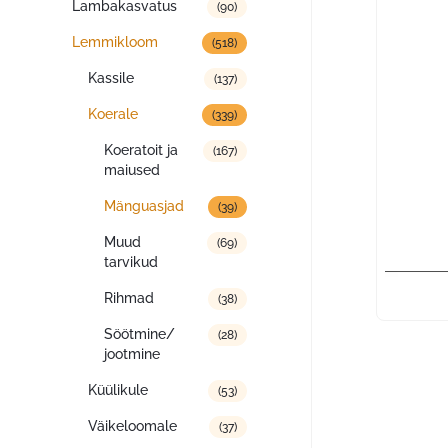
Lambakasvatus
(90)
Lemmikloom
(518)
Kassile
(137)
Koerale
(339)
Koeratoit ja
(167)
maiused
Mänguasjad
(39)
Muud
(69)
tarvikud
Rihmad
(38)
Söötmine/
(28)
jootmine
Küülikule
(53)
Väikeloomale
(37)