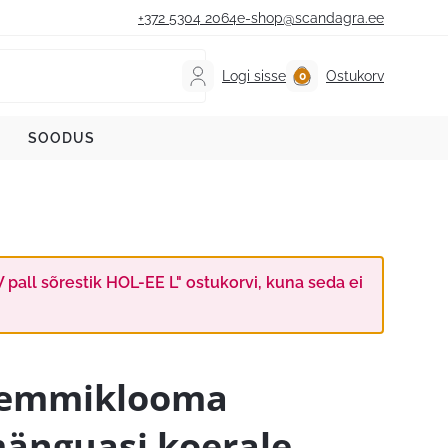
+372 5304 2064
e-shop@scandagra.ee
Logi sisse
Ostukorv
SOODUS
all sõrestik HOL-EE L" ostukorvi, kuna seda ei
emmiklooma
änguasi koerale