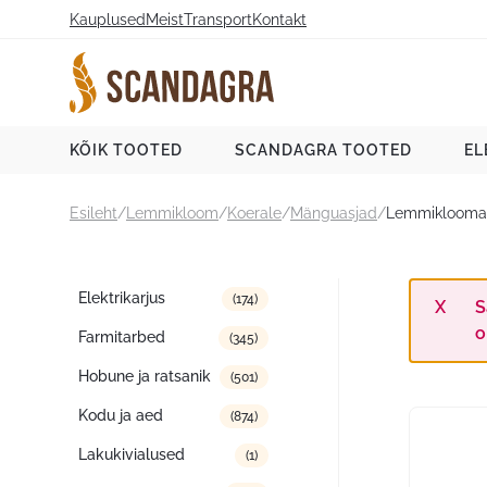
Liigu
Kauplused
Meist
Transport
Kontakt
sisu
juurde
Scandagra e-pood
KÕIK TOOTED
SCANDAGRA TOOTED
EL
Esileht
/
Lemmikloom
/
Koerale
/
Mänguasjad
/
Lemmiklooma m
Tootekategooriad
Elektrikarjus
(174)
S
o
Farmitarbed
(345)
Hobune ja ratsanik
(501)
Kodu ja aed
(874)
Lakukivialused
(1)