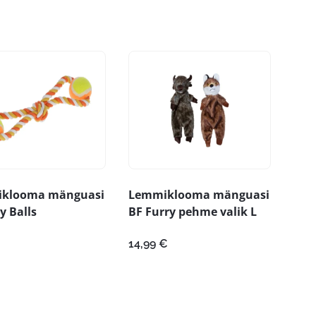
klooma mänguasi
Lemmiklooma mänguasi
y Balls
BF Furry pehme valik L
14,99
€