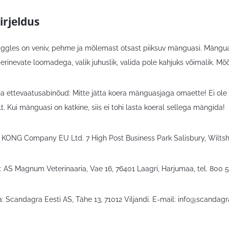
irjeldus
gles on veniv, pehme ja mõlemast otsast piiksuv mänguasi. Mänguasj
 erinevate loomadega, valik juhuslik, valida pole kahjuks võimalik. Mõõ
ja ettevaatusabinõud: Mitte jätta koera mänguasjaga omaette! Ei ol
t. Kui mänguasi on katkine, siis ei tohi lasta koeral sellega mängida!
e KONG Company EU Ltd. 7 High Post Business Park Salisbury, Wilts
: AS Magnum Veterinaaria, Vae 16, 76401 Laagri, Harjumaa, tel. 800 
: Scandagra Eesti AS, Tähe 13, 71012 Viljandi. E-mail:
info@scandagr